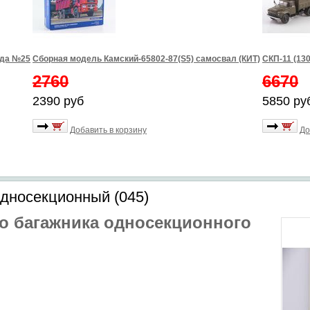
зда №25
Сборная модель Камский-65802-87(S5) самосвал (КИТ)
СКП-11 (13
2760
6670
2390 руб
5850 ру
Добавить в корзину
До
односекционный (045)
о багажника односекционного