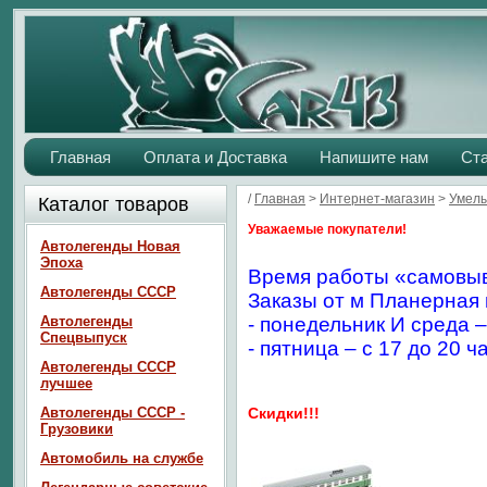
Главная
Оплата и Доставка
Напишите нам
Ст
/
Главная
>
Интернет-магазин
>
Умелы
Каталог товаров
Уважаемые покупатели!
Автолегенды Новая
Эпоха
Время работы «самовыв
Автолегенды СССР
Заказы от м Планерная 
Автолегенды
- понедельник И среда –
Спецвыпуск
- пятница – с 17 до 20 ч
Автолегенды СССР
лучшее
Автолегенды СССР -
Скидки!!!
Грузовики
Автомобиль на службе