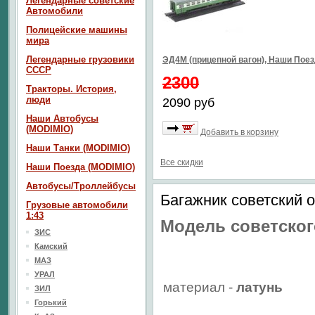
Легендарные советские
Автомобили
Полицейские машины
мира
Легендарные грузовики
ЭД4М (прицепной вагон), Наши Пое
СССР
2300
Тракторы. История,
люди
2090 руб
Наши Автобусы
(MODIMIO)
Добавить в корзину
Наши Танки (MODIMIO)
Все скидки
Наши Поезда (MODIMIO)
Автобусы/Троллейбусы
Багажник советский 
Грузовые автомобили
1:43
Модель советског
ЗИС
Камский
МАЗ
УРАЛ
материал -
латунь
ЗИЛ
Горький