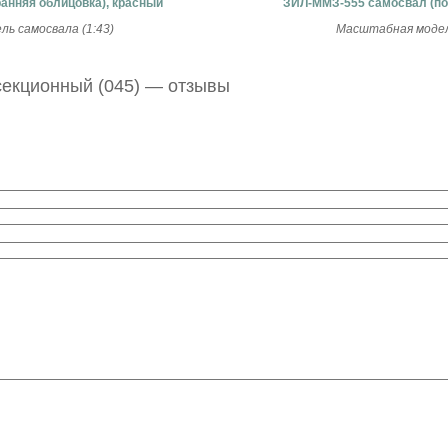
анняя облицовка), красный
ЗИЛ-ММЗ-555 самосвал (по
ь самосвала (1:43)
Масштабная модель
секционный (045) — отзывы