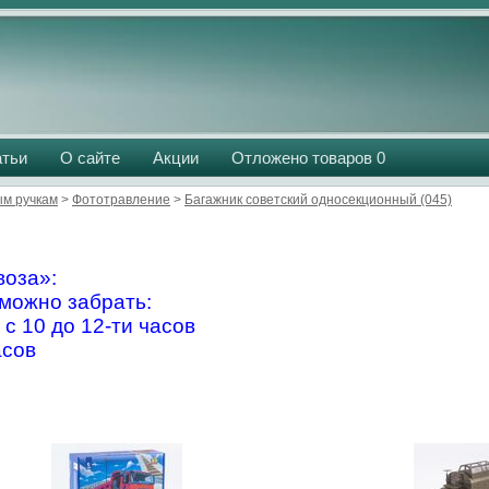
атьи
О сайте
Акции
Отложено товаров
0
м ручкам
>
Фототравление
>
Багажник советский односекционный (045)
оза»:
можно забрать:
 с 10 до 12-ти часов
асов