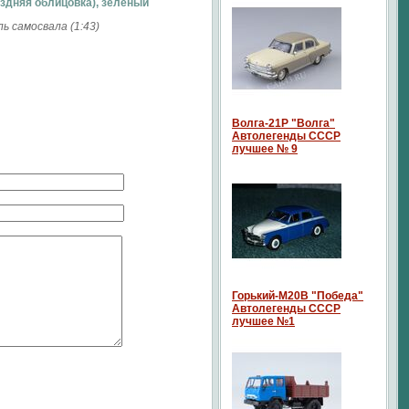
здняя облицовка), зеленый
 самосвала (1:43)
Волга-21P "Волга"
Автолегенды СССР
лучшее № 9
Горький-М20В "Победа"
Автолегенды СССР
лучшее №1