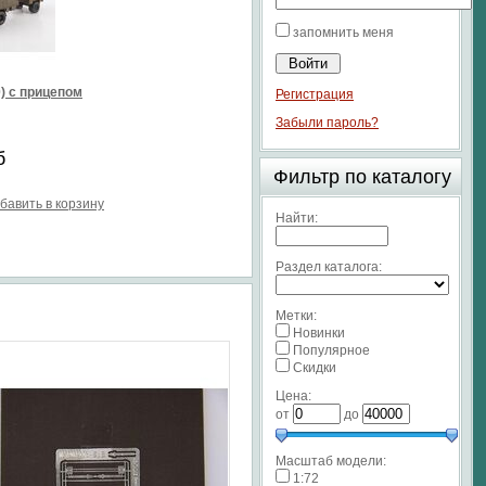
запомнить меня
0) с прицепом
Регистрация
Забыли пароль?
б
Фильтр по каталогу
бавить в корзину
Найти:
Раздел каталога:
Метки:
Новинки
Популярное
Скидки
Цена:
от
до
Масштаб модели:
1:72