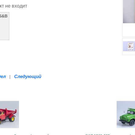
кт не входит
 S&B
дел
Следующий
|