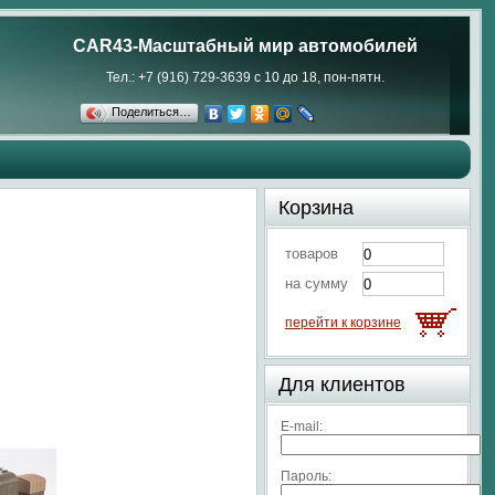
CAR43-Масштабный мир автомобилей
Тел.: +7 (916) 729-3639 с 10 до 18, пон-пятн.
Поделиться…
Корзина
товаров
на сумму
перейти к корзине
Для клиентов
E-mail:
Пароль: