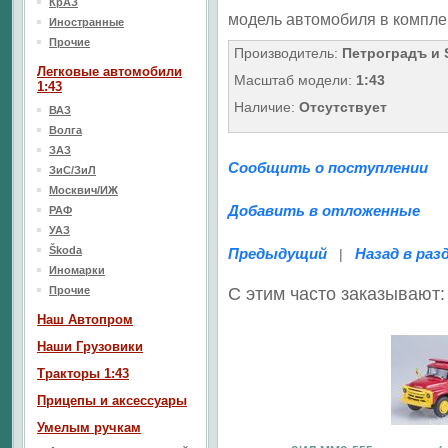
КрАЗ
модель автомобиля в компле
Иностранные
Прочие
Производитель:
Петроградъ и
Легковые автомобили
Масштаб модели:
1:43
1:43
Наличие:
Отсутствует
ВАЗ
Волга
ЗАЗ
Сообщить о поступлении
ЗиС/ЗиЛ
Москвич/ИЖ
Добавить в отложенные
РАФ
УАЗ
Škoda
Предыдущий
Назад в раз
|
Иномарки
Прочие
С этим часто заказывают:
Наш Aвтопром
Наши Грузовики
Тракторы 1:43
Прицепы и аксессуары
Умелым ручкам