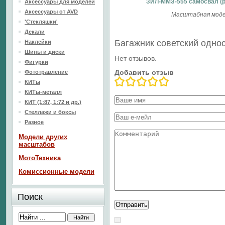
ЗИЛ-ММЗ-555 самосвал (р
Аксессуары для моделей
Аксессуары от AVD
Масштабная модел
'Стекляшки'
Декали
Багажник советский одно
Наклейки
Шины и диски
Нет отзывов.
Фигурки
Добавить отзыв
Фототравление
КИТы
КИТы-металл
КИТ (1:87, 1:72 и др.)
Стеллажи и боксы
Разное
Модели других
масштабов
МотоТехника
Комиссионные модели
Поиск