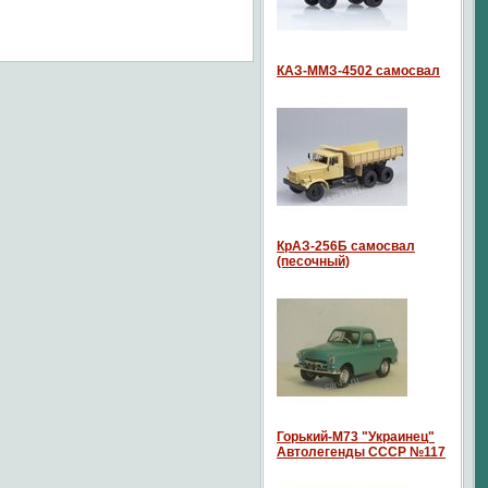
КАЗ-ММЗ-4502 самосвал
КрАЗ-256Б самосвал
(песочный)
Горький-М73 "Украинец"
Автолегенды СССР №117