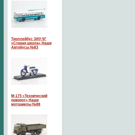
Троллейбус ЗИУ-5Г
«Старая школа» Наши
Автобусы №83
М-175 «Технический
поворот» Наши
мотоциклы №88