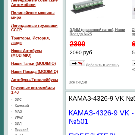
Легендарные советские
Автомобили
Полицейские машины
мира
Легендарные грузовики
СССР
ЭД4М (прицепной вагон), Наши
С
Поезда №25
п
Тракторы. История,
2300
люди
Наши Автобусы
2090 руб
5
(MODIMIO)
Наши Танки (MODIMIO)
Добавить в корзину
к
Наши Поезда (MODIMIO)
Автобусы/Троллейбусы
Все скидки
Грузовые автомобили
1:43
КАМАЗ-4326-9 VK №50
ЗИС
Камский
КАМАЗ-4326-9 VK -
МАЗ
УРАЛ
№501
ЗИЛ
Горький