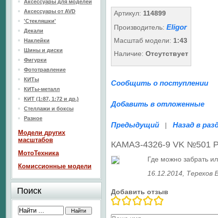
Аксессуары для моделей
Аксессуары от AVD
Артикул:
114899
'Стекляшки'
Eligor
Производитель:
Декали
Масштаб модели:
1:43
Наклейки
Шины и диски
Наличие:
Отсутствует
Фигурки
Фототравление
КИТы
Сообщить о поступлении
КИТы-металл
КИТ (1:87, 1:72 и др.)
Добавить в отложенные
Стеллажи и боксы
Разное
Предыдущий
Назад в раз
|
Модели других
масштабов
КАМАЗ-4326-9 VK №501 Pe
МотоТехника
Где можно забрать ил
Комиссионные модели
16.12.2014
, Терехов
Поиск
Добавить отзыв