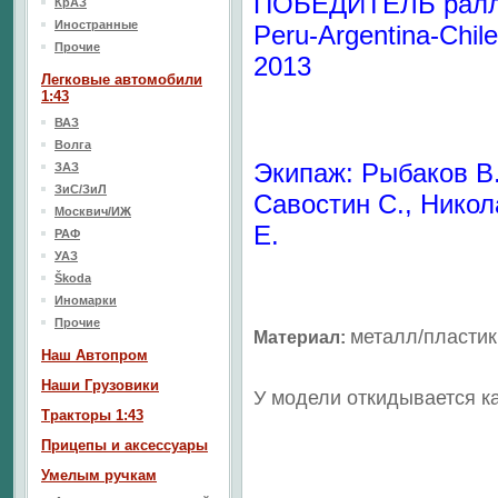
ПОБЕДИТЕЛЬ рал
КрАЗ
Иностранные
Peru-Argentina-Chile
Прочие
2013
Легковые автомобили
1:43
ВАЗ
Волга
Экипаж: Рыбаков В.
ЗАЗ
ЗиС/ЗиЛ
Савостин С., Никол
Москвич/ИЖ
Е.
РАФ
УАЗ
Škoda
Иномарки
Прочие
металл/
пластик
Материал
:
Наш Aвтопром
Наши Грузовики
У модели откидывается к
Тракторы 1:43
Прицепы и аксессуары
Умелым ручкам