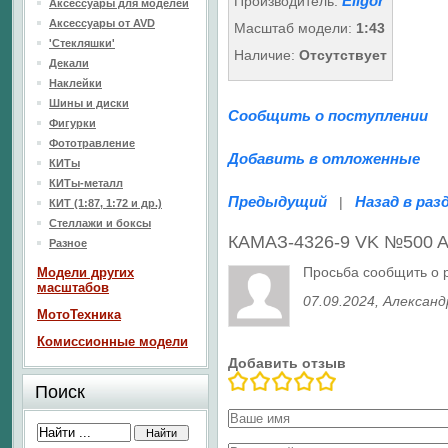
Eligor
Производитель:
Аксессуары для моделей
Аксессуары от AVD
Масштаб модели:
1:43
'Стекляшки'
Наличие:
Отсутствует
Декали
Наклейки
Шины и диски
Сообщить о поступлении
Фигурки
Фототравление
Добавить в отложенные
КИТы
КИТы-металл
Предыдущий
Назад в раз
|
КИТ (1:87, 1:72 и др.)
Стеллажи и боксы
КАМАЗ-4326-9 VK №500 Ar
Разное
Просьба сообщить о 
Модели других
масштабов
07.09.2024
, Александ
МотоТехника
Комиссионные модели
Добавить отзыв
Поиск