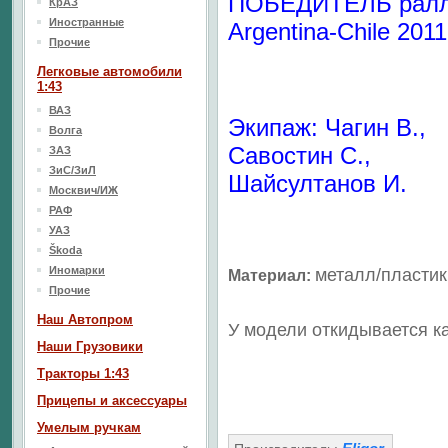
ПОБЕДИТЕЛЬ рал
КрАЗ
Иностранные
Argentina-Chile 2011
Прочие
Легковые автомобили
1:43
ВАЗ
Экипаж: Чагин В.,
Волга
Савостин С.,
ЗАЗ
ЗиС/ЗиЛ
Шайсултанов И.
Москвич/ИЖ
РАФ
УАЗ
Škoda
Иномарки
металл/
пластик
Материал
:
Прочие
Наш Aвтопром
У модели откидывается к
Наши Грузовики
Тракторы 1:43
Прицепы и аксессуары
Умелым ручкам