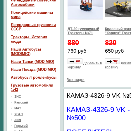
Легендарные советские
Автомобили
Полицейские машины
мира
Легендарные грузовики
СССР
ДТ-20 гусеничный
Колесный трак
Тракторы №71
"Карлик" Тра
Тракторы. История,
880
820
люди
Наши Автобусы
760 руб
650 руб
(MODIMIO)
Наши Танки (MODIMIO)
Добавить в
Добав
корзину
корзину
Наши Поезда (MODIMIO)
Автобусы/Троллейбусы
Все скидки
Грузовые автомобили
1:43
КАМАЗ-4326-9 VK №50
ЗИС
Камский
КАМАЗ-4326-9 VK -
МАЗ
УРАЛ
№500
ЗИЛ
Горький