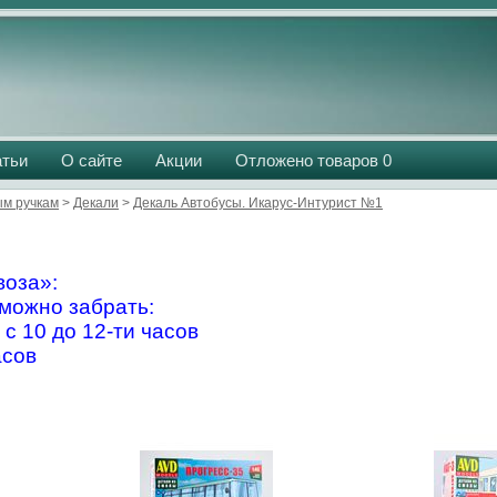
атьи
О сайте
Акции
Отложено товаров
0
м ручкам
>
Декали
>
Декаль Автобусы. Икарус-Интурист №1
оза»:
можно забрать:
 с 10 до 12-ти часов
асов