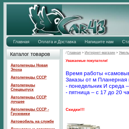
Главная
Оплата и Доставка
Напишите нам
Ст
/
Главная
>
Интернет-магазин
>
Умелы
Каталог товаров
Уважаемые покупатели!
Автолегенды Новая
Эпоха
Время работы «самовыв
Автолегенды СССР
Заказы от м Планерная 
Автолегенды
- понедельник И среда –
Спецвыпуск
- пятница – с 17 до 20 ч
Автолегенды СССР
лучшее
Автолегенды СССР -
Скидки!!!
Грузовики
Автомобиль на службе