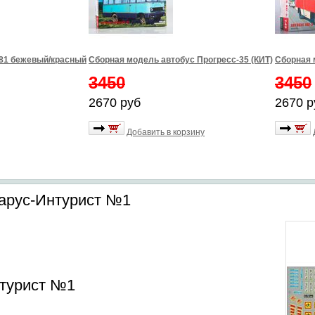
981 бежевый/красный
Сборная модель автобус Прогресс-35 (КИТ)
Сборная 
3450
3450
2670 руб
2670 р
Добавить в корзину
карус-Интурист №1
нтурист №1