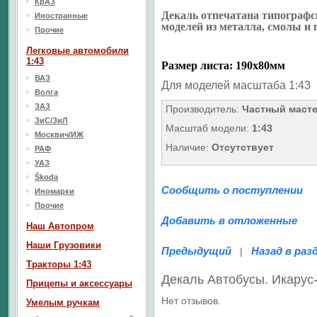
КрАЗ
Декаль отпечатана типографс
Иностранные
моделей из металла, смолы и 
Прочие
Легковые автомобили
1:43
Размер листа: 190х80мм
ВАЗ
Для моделей масштаба 1:43
Волга
ЗАЗ
Производитель:
Частный маст
ЗиС/ЗиЛ
Масштаб модели:
1:43
Москвич/ИЖ
Наличие:
Отсутствует
РАФ
УАЗ
Škoda
Сообщить о поступлении
Иномарки
Прочие
Добавить в отложенные
Наш Aвтопром
Наши Грузовики
Предыдущий
Назад в раз
|
Тракторы 1:43
Декаль Автобусы. Икару
Прицепы и аксессуары
Нет отзывов.
Умелым ручкам