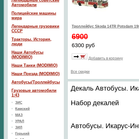
Легендарные советские
Автомобили
Полицейские машины
мира
Легендарные грузовики
Троллейбус Skoda 14TR Potsdam 1
СССР
6900
Тракторы. История,
люди
6300 руб
Наши Автобусы
(MODIMIO)
Добавить в корзину
Наши Танки (MODIMIO)
Все скидки
Наши Поезда (MODIMIO)
Автобусы/Троллейбусы
Декаль Автобусы. И
Грузовые автомобили
1:43
Набор декалей
ЗИС
Камский
МАЗ
УРАЛ
Автобусы. Икарус-И
ЗИЛ
Горький