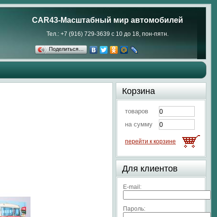
CAR43-Масштабный мир автомобилей
Тел.: +7 (916) 729-3639 с 10 до 18, пон-пятн.
Поделиться…
Корзина
товаров
на сумму
перейти к корзине
Для клиентов
E-mail:
Пароль: