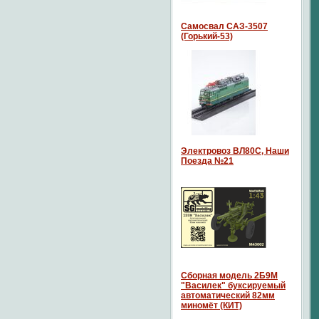
Самосвал САЗ-3507
(Горький-53)
Электровоз ВЛ80С, Наши
Поезда №21
Сборная модель 2Б9М
"Василек" буксируемый
автоматический 82мм
миномёт (КИТ)