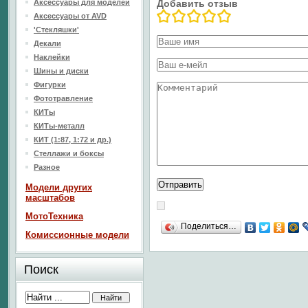
Аксессуары для моделей
Добавить отзыв
Аксессуары от AVD
'Стекляшки'
Декали
Наклейки
Шины и диски
Фигурки
Фототравление
КИТы
КИТы-металл
КИТ (1:87, 1:72 и др.)
Стеллажи и боксы
Разное
Модели других
масштабов
МотоТехника
Поделиться…
Комиссионные модели
Поиск