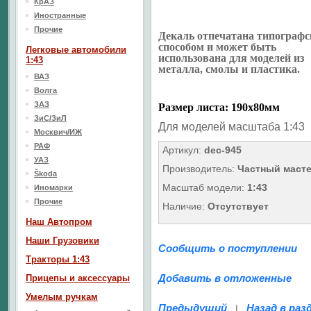
КрАЗ
Иностранные
Прочие
Декаль отпечатана типограф
способом и может быть
Легковые автомобили
использована для моделей из
1:43
металла, смолы и пластика.
ВАЗ
Волга
ЗАЗ
Размер листа: 190х80мм
ЗиС/ЗиЛ
Для моделей масштаба 1:43
Москвич/ИЖ
РАФ
Артикул:
dec-945
УАЗ
Производитель:
Частный маст
Škoda
Масштаб модели:
1:43
Иномарки
Прочие
Наличие:
Отсутствует
Наш Aвтопром
Наши Грузовики
Сообщить о поступлении
Тракторы 1:43
Добавить в отложенные
Прицепы и аксессуары
Умелым ручкам
Предыдущий
Назад в раз
|