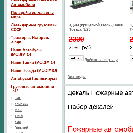
Легендарные советские
Автомобили
Полицейские машины
мира
Легендарные грузовики
ЭД4М (прицепной вагон), Наши
Э
СССР
Поезда №25
П
2300
Тракторы. История,
люди
2090 руб
2
Наши Автобусы
(MODIMIO)
Добавить в корзину
Наши Танки (MODIMIO)
Наши Поезда (MODIMIO)
Все скидки
Автобусы/Троллейбусы
Грузовые автомобили
1:43
Декаль Пожарные ав
ЗИС
Камский
Набор декалей
МАЗ
УРАЛ
ЗИЛ
Пожарные автомоб
Горький