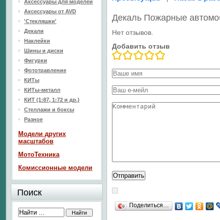
Аксессуары для моделей
Аксессуары от AVD
Декаль Пожарные автомо
'Стекляшки'
Декали
Нет отзывов.
Наклейки
Добавить отзыв
Шины и диски
Фигурки
Фототравление
КИТы
КИТы-металл
КИТ (1:87, 1:72 и др.)
Стеллажи и боксы
Разное
Модели других
масштабов
МотоТехника
Комиссионные модели
Поиск
Поделиться…