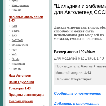
КрАЗ
"Шильдики и эмблем
Иностранные
Прочие
для Автолегенд ССС
Легковые автомобили
1:43
ВАЗ
Декаль отпечатана типограф
способом и может быть
Волга
использована для моделей из
ЗАЗ
металла, смолы и пластика.
ЗиС/ЗиЛ
Москвич/ИЖ
РАФ
Размер листа: 190х80мм
УАЗ
Для моделей масштаба 1:43
Škoda
Иномарки
Производитель:
Частный маст
Прочие
Масштаб модели:
1:43
Наш Aвтопром
Наличие:
Отсутствует
Наши Грузовики
Тракторы 1:43
Сообщить о поступлении
Прицепы и аксессуары
Умелым ручкам
Добавить в отложенные