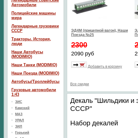
Легендарные советские
Автомобили
Полицейские машины
мира
Легендарные грузовики
СССР
ЭД4М (прицепной вагон), Наши
Э
Поезда №25
П
Тракторы. История,
2300
люди
Наши Автобусы
2090 руб
2
(MODIMIO)
Наши Танки (MODIMIO)
Добавить в корзину
Наши Поезда (MODIMIO)
Автобусы/Троллейбусы
Все скидки
Грузовые автомобили
1:43
Декаль "Шильдики и
ЗИС
СССР"
Камский
МАЗ
УРАЛ
Набор декалей
ЗИЛ
Горький