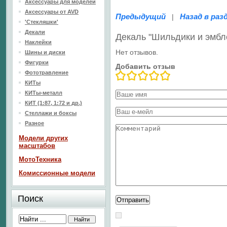
Аксессуары для моделей
Аксессуары от AVD
Предыдущий
Назад в раз
|
'Стекляшки'
Декали
Декаль "Шильдики и эмб
Наклейки
Нет отзывов.
Шины и диски
Фигурки
Добавить отзыв
Фототравление
КИТы
КИТы-металл
КИТ (1:87, 1:72 и др.)
Стеллажи и боксы
Разное
Модели других
масштабов
МотоТехника
Комиссионные модели
Поиск