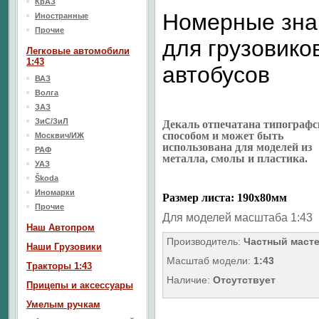
КрАЗ
Номерные зна
Иностранные
Прочие
для грузовико
Легковые автомобили
1:43
автобусов
ВАЗ
Волга
ЗАЗ
ЗиС/ЗиЛ
Декаль отпечатана типограф
способом и может быть
Москвич/ИЖ
использована для моделей из
РАФ
металла, смолы и пластика.
УАЗ
Škoda
Иномарки
Размер листа: 190х80мм
Прочие
Для моделей масштаба 1:43
Наш Aвтопром
Производитель:
Частный маст
Наши Грузовики
Масштаб модели:
1:43
Тракторы 1:43
Наличие:
Отсутствует
Прицепы и аксессуары
Умелым ручкам