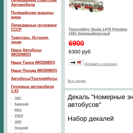
Легендарные советские
Автомобили
Полицейские машины
мира
Легендарные грузовики
СССР
Троллейбус Skoda 14TR Potsdam
1981 бежевый/красный
Тракторы. История,
6900
люди
Наши Автобусы
6300 руб
(MODIMIO)
Наши Танки (MODIMIO)
Добавить в корзину
Наши Поезда (MODIMIO)
Автобусы/Троллейбусы
Все скидки
Грузовые автомобили
1:43
Декаль "Номерные зн
ЗИС
автобусов"
Камский
МАЗ
УРАЛ
Набор декалей
ЗИЛ
Горький