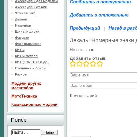
Аксессуары для моделей
Сообщить о поступлении
Аксессуары от AVD
'Стекляшки'
Добавить в отложенные
Декали
Наклейки
Предыдущий
Назад в раз
|
Шины и диски
Фигурки
Декаль "Номерные знаки 
Фототравление
Нет отзывов.
КИТы
КИТы-металл
Добавить отзыв
КИТ (1:87, 1:72 и др.)
Стеллажи и боксы
Разное
Модели других
масштабов
МотоТехника
Комиссионные модели
Поиск