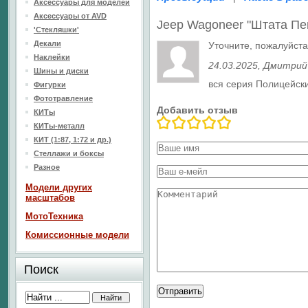
Аксессуары для моделей
Аксессуары от AVD
Jeep Wagoneer "Штата П
'Стекляшки'
Декали
Уточните, пожалуйста
Наклейки
24.03.2025
, Дмитрий
Шины и диски
вся серия Полицейск
Фигурки
Фототравление
Добавить отзыв
КИТы
КИТы-металл
КИТ (1:87, 1:72 и др.)
Стеллажи и боксы
Разное
Модели других
масштабов
МотоТехника
Комиссионные модели
Поиск