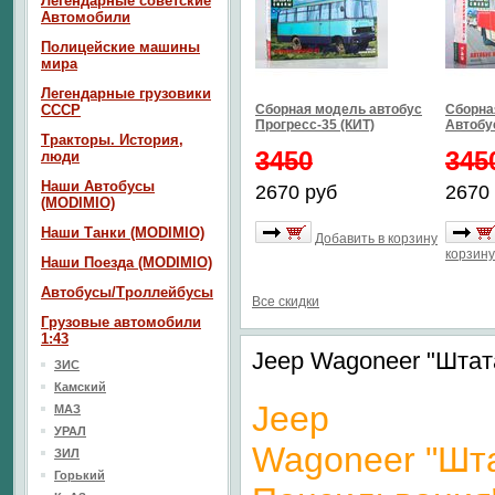
Легендарные советские
Автомобили
Полицейские машины
мира
Легендарные грузовики
СССР
Сборная модель автобус
Сборна
Прогресс-35 (КИТ)
Автобус
Тракторы. История,
3450
345
люди
Наши Автобусы
2670 руб
2670
(MODIMIO)
Наши Танки (MODIMIO)
Добавить в корзину
корзину
Наши Поезда (MODIMIO)
Автобусы/Троллейбусы
Все скидки
Грузовые автомобили
1:43
Jeep Wagoneer "Штат
ЗИС
Камский
Jeep
МАЗ
УРАЛ
Wagoneer "Шт
ЗИЛ
Горький