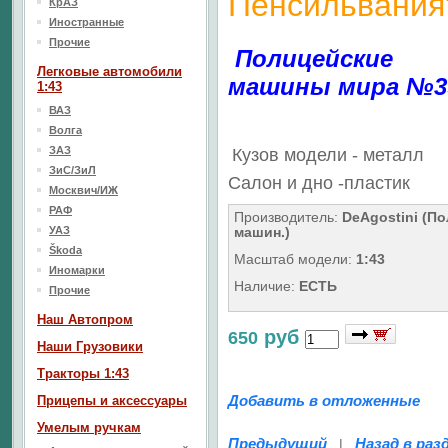
Пенсильвания
КрАЗ
Иностранные
Прочие
Полицейские
Легковые автомобили
машины мира №3
1:43
ВАЗ
Волга
ЗАЗ
Кузов модели - металл
ЗиС/ЗиЛ
Салон
и дно
-пластик
Москвич/ИЖ
РАФ
Производитель:
DeAgostini (По
УАЗ
машин.)
Škoda
Масштаб модели:
1:43
Иномарки
Наличие:
ЕСТЬ
Прочие
Наш Aвтопром
руб
650
Наши Грузовики
Тракторы 1:43
Добавить в отложенные
Прицепы и аксессуары
Умелым ручкам
Предыдущий
Назад в раз
|