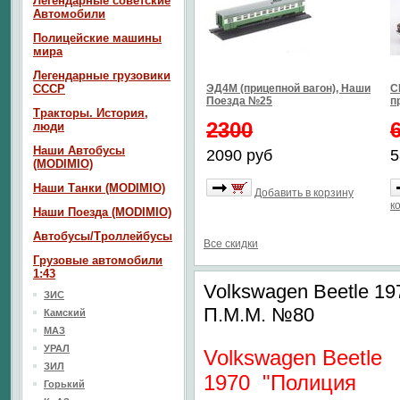
Легендарные советские
Автомобили
Полицейские машины
мира
Легендарные грузовики
СССР
ЭД4М (прицепной вагон), Наши
С
Поезда №25
п
Тракторы. История,
2300
люди
Наши Автобусы
2090 руб
5
(MODIMIO)
Наши Танки (MODIMIO)
Добавить в корзину
к
Наши Поезда (MODIMIO)
Автобусы/Троллейбусы
Все скидки
Грузовые автомобили
1:43
Volkswagen Beetle 1
ЗИС
П.М.М. №80
Камский
МАЗ
УРАЛ
Volkswagen Beetle
ЗИЛ
1970 "Полиция
Горький