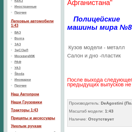
Афганистана"
КрАЗ
Иностранные
Прочие
Полицейские
Легковые автомобили
1:43
машины мира №8
ВАЗ
Волга
ЗАЗ
Кузов модели - металл
ЗиС/ЗиЛ
Салон
и дно
-пластик
Москвич/ИЖ
РАФ
УАЗ
Škoda
После выхода следующег
Иномарки
предыдущих выпусков не 
Прочие
Наш Aвтопром
Наши Грузовики
Производитель:
DeAgostini (По
Тракторы 1:43
Масштаб модели:
1:43
Прицепы и аксессуары
Наличие:
Отсутствует
Умелым ручкам