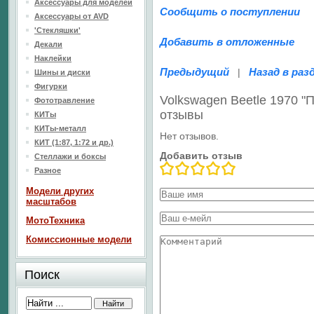
Аксессуары для моделей
Сообщить о поступлении
Аксессуары от AVD
'Стекляшки'
Добавить в отложенные
Декали
Наклейки
Предыдущий
Назад в раз
|
Шины и диски
Фигурки
Volkswagen Beetle 1970 
Фототравление
отзывы
КИТы
КИТы-металл
Нет отзывов.
КИТ (1:87, 1:72 и др.)
Добавить отзыв
Стеллажи и боксы
Разное
Модели других
масштабов
МотоТехника
Комиссионные модели
Поиск