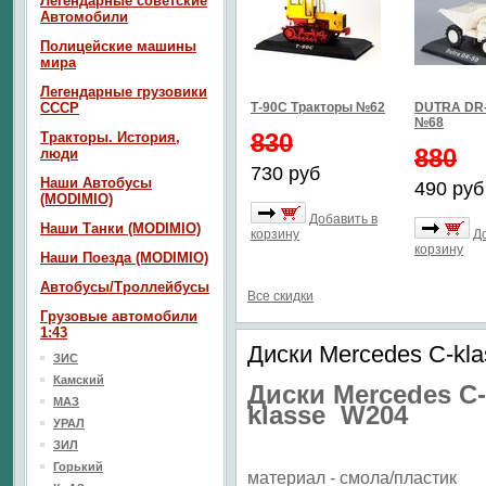
Легендарные советские
Автомобили
Полицейские машины
мира
Легендарные грузовики
СССР
Т-90С Тракторы №62
DUTRA DR-
№68
830
Тракторы. История,
880
люди
730 руб
Наши Автобусы
490 руб
(MODIMIO)
Добавить в
Наши Танки (MODIMIO)
корзину
Д
корзину
Наши Поезда (MODIMIO)
Автобусы/Троллейбусы
Все скидки
Грузовые автомобили
1:43
Диски Mercedes С-kl
ЗИС
Камский
Диски Mercedes С-
МАЗ
klasse W204
УРАЛ
ЗИЛ
Горький
материал - смола/пластик