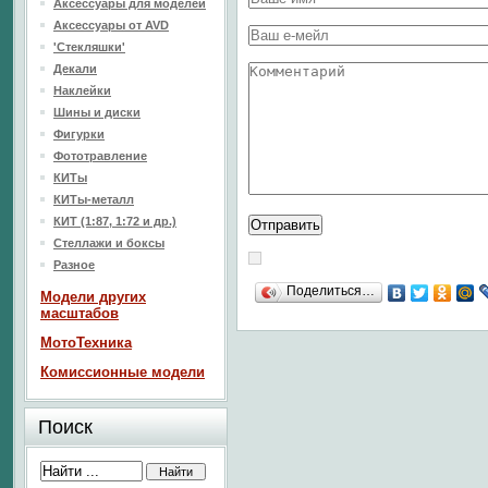
Аксессуары для моделей
Аксессуары от AVD
'Стекляшки'
Декали
Наклейки
Шины и диски
Фигурки
Фототравление
КИТы
КИТы-металл
КИТ (1:87, 1:72 и др.)
Стеллажи и боксы
Разное
Поделиться…
Модели других
масштабов
МотоТехника
Комиссионные модели
Поиск