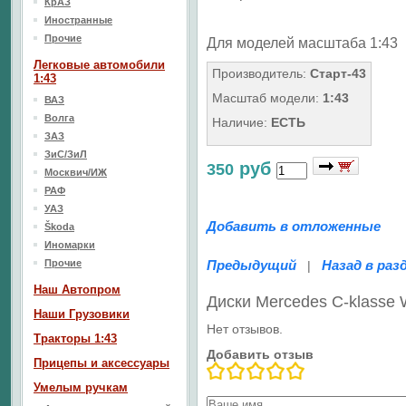
КрАЗ
Иностранные
Прочие
Для моделей масштаба 1:43
Легковые автомобили
Производитель:
Старт-43
1:43
Масштаб модели:
1:43
ВАЗ
Волга
Наличие:
ЕСТЬ
ЗАЗ
ЗиС/ЗиЛ
руб
350
Москвич/ИЖ
РАФ
УАЗ
Добавить в отложенные
Škoda
Иномарки
Прочие
Предыдущий
Назад в раз
|
Наш Aвтопром
Диски Mercedes С-klasse
Наши Грузовики
Нет отзывов.
Тракторы 1:43
Добавить отзыв
Прицепы и аксессуары
Умелым ручкам