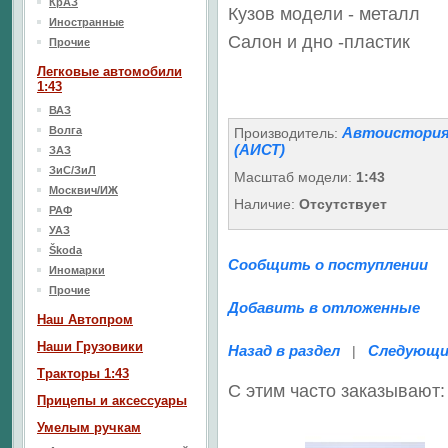
КрАЗ
Кузов модели - металл
Иностранные
Салон
и дно
-пластик
Прочие
Легковые автомобили
1:43
ВАЗ
Волга
Автоистори
Производитель:
(АИСТ)
ЗАЗ
ЗиС/ЗиЛ
Масштаб модели:
1:43
Москвич/ИЖ
Наличие:
Отсутствует
РАФ
УАЗ
Škoda
Сообщить о поступлении
Иномарки
Прочие
Добавить в отложенные
Наш Aвтопром
Наши Грузовики
Назад в раздел
Следующи
|
Тракторы 1:43
С этим часто заказывают:
Прицепы и аксессуары
Умелым ручкам