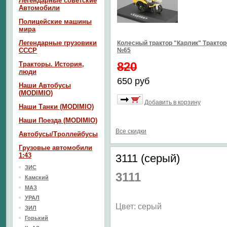
Легендарные советские
Автомобили
Полицейские машины
мира
Легендарные грузовики
Колесный трактор "Карлик" Тракто
СССР
№65
820
Тракторы. История,
люди
650 руб
Наши Автобусы
(MODIMIO)
Добавить в корзину
Наши Танки (MODIMIO)
Наши Поезда (MODIMIO)
Все скидки
Автобусы/Троллейбусы
Грузовые автомобили
1:43
3111 (серый)
ЗИС
3111
Камский
МАЗ
УРАЛ
Цвет: серый
ЗИЛ
Горький