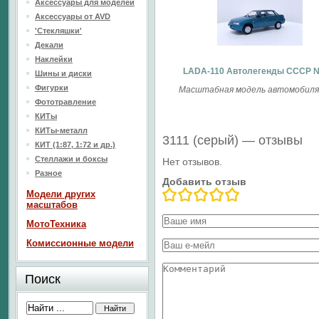
Аксессуары для моделей
Аксессуары от AVD
'Стекляшки'
Декали
Наклейки
LADA-110 Автолегенды СССР 
Шины и диски
Фигурки
Масштабная модель автомобиля(
Фототравление
КИТы
КИТы-металл
3111 (серый) — отзывы
КИТ (1:87, 1:72 и др.)
Стеллажи и боксы
Нет отзывов.
Разное
Добавить отзыв
Модели других
масштабов
МотоТехника
Комиссионные модели
Поиск