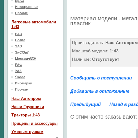
КрАЗ
Иностранные
Прочие
Материал модели - метал
Легковые автомобили
пластик
1:43
ВАЗ
Волга
Производитель:
Наш Автопром
ЗАЗ
Масштаб модели:
1:43
ЗиС/ЗиЛ
Москвич/ИЖ
Наличие:
Отсутствует
РАФ
УАЗ
Škoda
Сообщить о поступлении
Иномарки
Прочие
Добавить в отложенные
Наш Aвтопром
Предыдущий
Назад в раз
|
Наши Грузовики
Тракторы 1:43
С этим часто заказывают:
Прицепы и аксессуары
Умелым ручкам