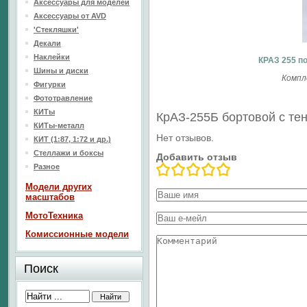
Аксессуары для моделей
Аксессуары от AVD
'Стекляшки'
Декали
Наклейки
КРАЗ 255 п
Шины и диски
Компл
Фигурки
Фототравление
КИТы
КрАЗ-255Б бортовой с те
КИТы-металл
Нет отзывов.
КИТ (1:87, 1:72 и др.)
Стеллажи и боксы
Добавить отзыв
Разное
Модели других
масштабов
МотоТехника
Комиссионные модели
Поиск