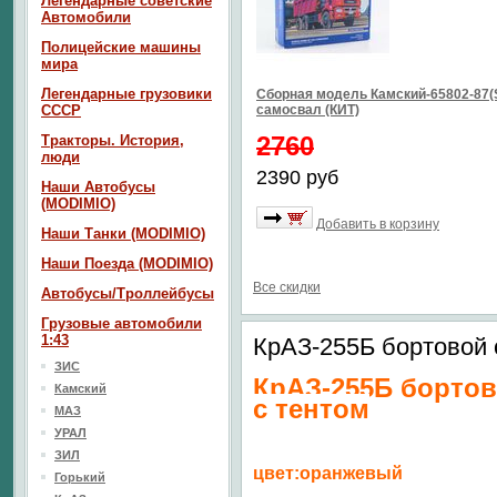
Легендарные советские
Автомобили
Полицейские машины
мира
Легендарные грузовики
Сборная модель Камский-65802-87(
СССР
самосвал (КИТ)
2760
Тракторы. История,
люди
2390 руб
Наши Автобусы
(MODIMIO)
Добавить в корзину
Наши Танки (MODIMIO)
Наши Поезда (MODIMIO)
Все скидки
Автобусы/Троллейбусы
Грузовые автомобили
1:43
КрАЗ-255Б бортовой 
ЗИС
КрАЗ-255Б борто
Камский
с тентом
МАЗ
УРАЛ
ЗИЛ
цвет:оранжевый
Горький