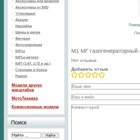
Аксессуары для моделей
Аксессуары от AVD
'Стекляшки'
Декали
Повор
Наклейки
Шины и диски
По
Фигурки
Фототравление
М1 МГ газогенераторный 
КИТы
КИТы-металл
Нет отзывов.
КИТ (1:87, 1:72 и др.)
Добавить отзыв
Стеллажи и боксы
Разное
Модели других
масштабов
МотоТехника
Комиссионные модели
Поиск