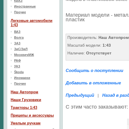
КрАЗ
Иностранные
Прочие
Материал модели - метал
пластик
Легковые автомобили
1:43
ВАЗ
Производитель:
Наш Автопром
Волга
ЗАЗ
Масштаб модели:
1:43
ЗиС/ЗиЛ
Наличие:
Отсутствует
Москвич/ИЖ
РАФ
УАЗ
Сообщить о поступлении
Škoda
Иномарки
Добавить в отложенные
Прочие
Наш Aвтопром
Предыдущий
Назад в раз
|
Наши Грузовики
С этим часто заказывают:
Тракторы 1:43
Прицепы и аксессуары
Умелым ручкам