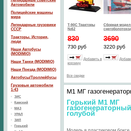
Легендарные советские
Автомобили
Полицейские машины
мира
Легендарные грузовики
Т-90С Тракторы
Сборная модел
СССР
№62
снегоболотоход
830
3690
Тракторы. История,
люди
730 руб
3220 руб
Наши Автобусы
(MODIMIO)
Добавить в
Добави
Наши Танки (MODIMIO)
корзину
Наши Поезда (MODIMIO)
Все скидки
Автобусы/Троллейбусы
Грузовые автомобили
1:43
М1 МГ газогенератор
ЗИС
Горький М1 МГ
Камский
газогенераторны
МАЗ
голубой
УРАЛ
ЗИЛ
Горький
Модель в пластиковом боксе