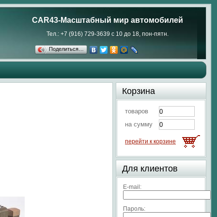
CAR43-Масштабный мир автомобилей
Тел.: +7 (916) 729-3639 с 10 до 18, пон-пятн.
Поделиться…
Корзина
товаров
на сумму
перейти к корзине
Для клиентов
E-mail:
Пароль: