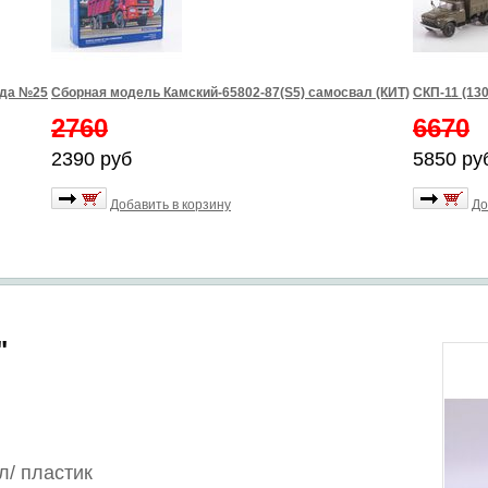
зда №25
Сборная модель Камский-65802-87(S5) самосвал (КИТ)
СКП-11 (13
2760
6670
2390 руб
5850 ру
Добавить в корзину
До
"
л/
пластик