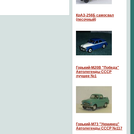
КрАЗ-256Б самосвал
(песочный)
Горький-М20В "Победа"
Автолегенды СССР
лучшее №1
Горький-М73 "Украинец"
Автолегенды СССР №117