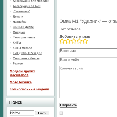
Аксессуары для моделей
Аксессуары от AVD
'Стекляшки'
Декали
Эмка М1 "Ударник" — от
Наклейки
Шины и диски
Нет отзывов.
Фигурки
Добавить отзыв
Фототравление
КИТы
КИТы-металл
КИТ (1:87, 1:72 и др.)
Стеллажи и боксы
Разное
Модели других
масштабов
МотоТехника
Комиссионные модели
Поиск