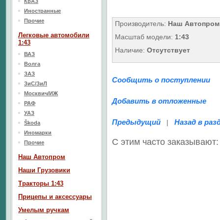
КрАЗ
Иностранные
Прочие
Производитель:
Наш Автопром
Легковые автомобили
Масштаб модели:
1:43
1:43
Наличие:
Отсутствует
ВАЗ
Волга
ЗАЗ
Сообщить о поступлении
ЗиС/ЗиЛ
Москвич/ИЖ
Добавить в отложенные
РАФ
УАЗ
Предыдущий
Назад в раз
|
Škoda
Иномарки
С этим часто заказывают:
Прочие
Наш Aвтопром
Наши Грузовики
Тракторы 1:43
Прицепы и аксессуары
Умелым ручкам