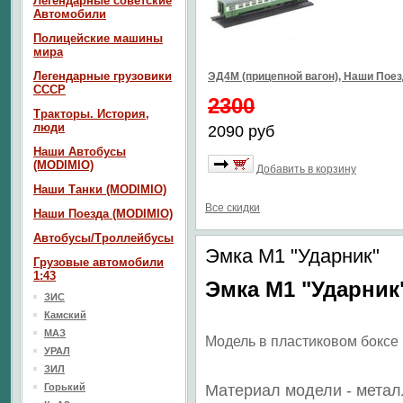
Легендарные советские
Автомобили
Полицейские машины
мира
Легендарные грузовики
ЭД4М (прицепной вагон), Наши Пое
СССР
2300
Тракторы. История,
люди
2090 руб
Наши Автобусы
(MODIMIO)
Добавить в корзину
Наши Танки (MODIMIO)
Все скидки
Наши Поезда (MODIMIO)
Автобусы/Троллейбусы
Эмка М1 "Ударник"
Грузовые автомобили
1:43
Эмка М1 "Ударник
ЗИС
Камский
МАЗ
Модель в пластиковом боксе
УРАЛ
ЗИЛ
Горький
Материал модели - метал