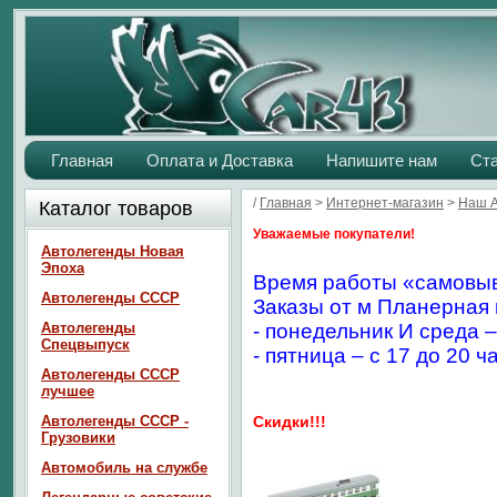
Главная
Оплата и Доставка
Напишите нам
Ст
/
Главная
>
Интернет-магазин
>
Наш 
Каталог товаров
Уважаемые покупатели!
Автолегенды Новая
Эпоха
Время работы «самовыв
Автолегенды СССР
Заказы от м Планерная 
Автолегенды
- понедельник И среда –
Спецвыпуск
- пятница – с 17 до 20 ч
Автолегенды СССР
лучшее
Автолегенды СССР -
Скидки!!!
Грузовики
Автомобиль на службе