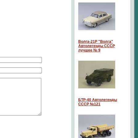
Волга-21P "Волга"
Автолегенды СССР
лучшее № 9
БТР-40 Автолегенды
СССР №121