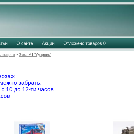
атьи
О сайте
Акции
Отложено товаров
0
Aвтопром
>
Эмка М1 "Ударник"
оза»:
можно забрать:
 с 10 до 12-ти часов
асов