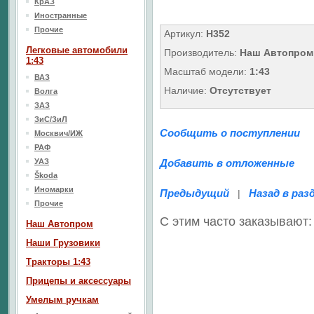
КрАЗ
Иностранные
Прочие
Артикул:
Н352
Легковые автомобили
Производитель:
Наш Автопром
1:43
Масштаб модели:
1:43
ВАЗ
Наличие:
Отсутствует
Волга
ЗАЗ
ЗиС/ЗиЛ
Сообщить о поступлении
Москвич/ИЖ
РАФ
УАЗ
Добавить в отложенные
Škoda
Иномарки
Предыдущий
Назад в раз
|
Прочие
С этим часто заказывают:
Наш Aвтопром
Наши Грузовики
Тракторы 1:43
Прицепы и аксессуары
Умелым ручкам