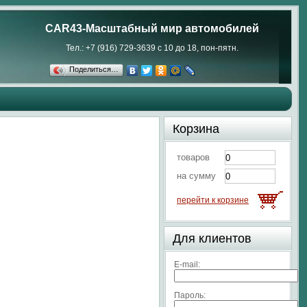
CAR43-Масштабный мир автомобилей
Тел.: +7 (916) 729-3639 с 10 до 18, пон-пятн.
Поделиться…
Корзина
товаров
на сумму
перейти к корзине
Для клиентов
E-mail:
Пароль: