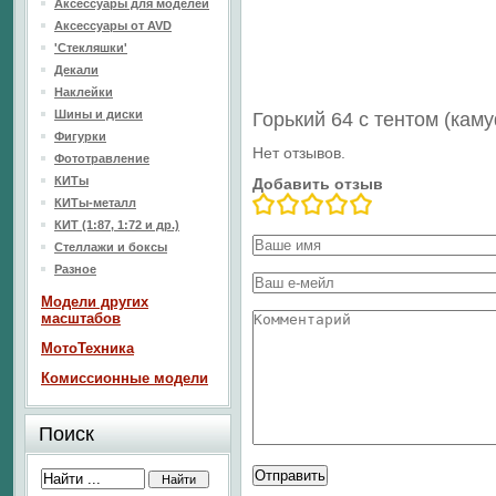
Аксессуары для моделей
Аксессуары от AVD
'Стекляшки'
Декали
Наклейки
Шины и диски
Горький 64 с тентом (ка
Фигурки
Нет отзывов.
Фототравление
КИТы
Добавить отзыв
КИТы-металл
КИТ (1:87, 1:72 и др.)
Стеллажи и боксы
Разное
Модели других
масштабов
МотоТехника
Комиссионные модели
Поиск