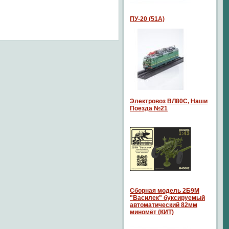
ПУ-20 (51А)
Электровоз ВЛ80С, Наши
Поезда №21
Сборная модель 2Б9М
"Василек" буксируемый
автоматический 82мм
миномёт (КИТ)