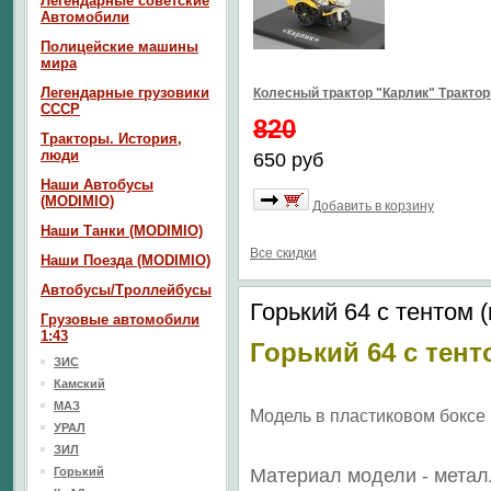
Легендарные советские
Автомобили
Полицейские машины
мира
Легендарные грузовики
Колесный трактор "Карлик" Тракто
СССР
820
Тракторы. История,
люди
650 руб
Наши Автобусы
(MODIMIO)
Добавить в корзину
Наши Танки (MODIMIO)
Все скидки
Наши Поезда (MODIMIO)
Автобусы/Троллейбусы
Горький 64 с тентом 
Грузовые автомобили
1:43
Горький 64 с тен
ЗИС
Камский
МАЗ
Модель в пластиковом боксе
УРАЛ
ЗИЛ
Горький
Материал модели - метал