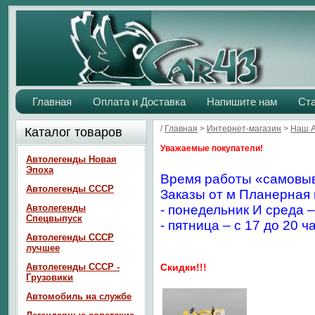
Главная
Оплата и Доставка
Напишите нам
Ст
/
Главная
>
Интернет-магазин
>
Наш 
Каталог товаров
Уважаемые покупатели!
Автолегенды Новая
Эпоха
Время работы «самовыв
Автолегенды СССР
Заказы от м Планерная 
Автолегенды
- понедельник И среда –
Спецвыпуск
- пятница – с 17 до 20 ч
Автолегенды СССР
лучшее
Автолегенды СССР -
Скидки!!!
Грузовики
Автомобиль на службе