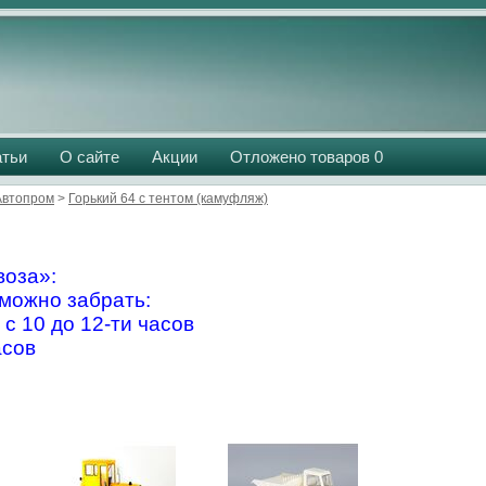
атьи
О сайте
Акции
Отложено товаров
0
Aвтопром
>
Горький 64 с тентом (камуфляж)
оза»:
можно забрать:
 с 10 до 12-ти часов
асов