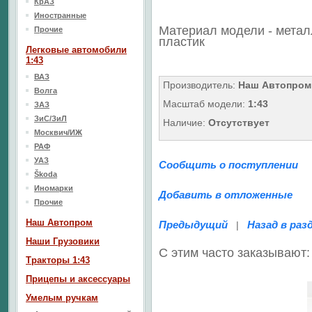
КрАЗ
Иностранные
Материал модели - метал
Прочие
пластик
Легковые автомобили
1:43
ВАЗ
Производитель:
Наш Автопром
Волга
Масштаб модели:
1:43
ЗАЗ
ЗиС/ЗиЛ
Наличие:
Отсутствует
Москвич/ИЖ
РАФ
УАЗ
Сообщить о поступлении
Škoda
Иномарки
Добавить в отложенные
Прочие
Наш Aвтопром
Предыдущий
Назад в раз
|
Наши Грузовики
С этим часто заказывают:
Тракторы 1:43
Прицепы и аксессуары
Умелым ручкам