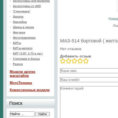
Аксессуары для моделей
Аксессуары от AVD
'Стекляшки'
Декали
Повор
Наклейки
По
Шины и диски
Фигурки
Фототравление
МАЗ-514 бортовой ( желт
КИТы
КИТы-металл
Нет отзывов.
КИТ (1:87, 1:72 и др.)
Добавить отзыв
Стеллажи и боксы
Разное
Модели других
масштабов
МотоТехника
Комиссионные модели
Поиск