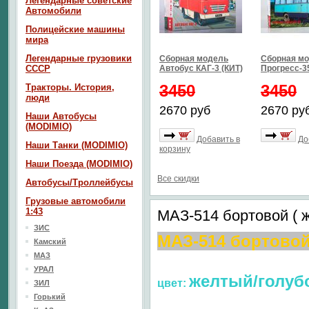
Легендарные советские
Автомобили
Полицейские машины
мира
Легендарные грузовики
Сборная модель
Сборная мо
СССР
Автобус КАГ-3 (КИТ)
Прогресс-35
3450
3450
Тракторы. История,
люди
2670 руб
2670 ру
Наши Автобусы
(MODIMIO)
Добавить в
До
Наши Танки (MODIMIO)
корзину
Наши Поезда (MODIMIO)
Все скидки
Автобусы/Троллейбусы
Грузовые автомобили
1:43
МАЗ-514 бортовой ( 
ЗИС
МАЗ-514 бортово
Камский
МАЗ
УРАЛ
желтый/голуб
цвет:
ЗИЛ
Горький