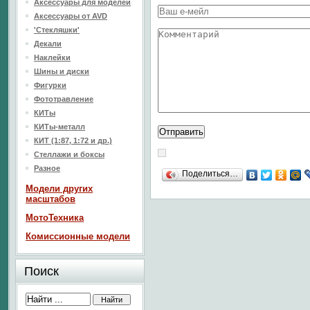
Аксессуары для моделей
Аксессуары от AVD
'Стекляшки'
Декали
Наклейки
Шины и диски
Фигурки
Фототравление
КИТы
КИТы-металл
КИТ (1:87, 1:72 и др.)
Стеллажи и боксы
Разное
Поделиться…
Модели других
масштабов
МотоТехника
Комиссионные модели
Поиск