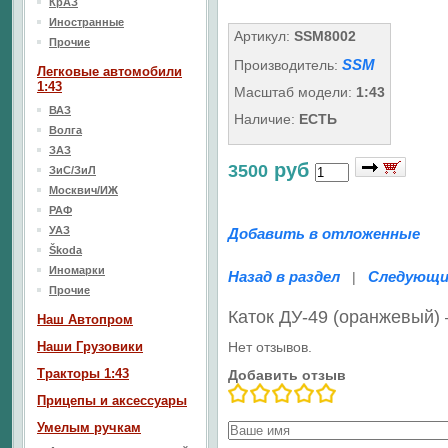
КрАЗ
Иностранные
Артикул:
SSM8002
Прочие
SSM
Производитель:
Легковые автомобили
1:43
Масштаб модели:
1:43
ВАЗ
Наличие:
ЕСТЬ
Волга
ЗАЗ
руб
3500
ЗиС/ЗиЛ
Москвич/ИЖ
РАФ
УАЗ
Добавить в отложенные
Škoda
Иномарки
Назад в раздел
Следующи
|
Прочие
Каток ДУ-49 (оранжевый)
Наш Aвтопром
Наши Грузовики
Нет отзывов.
Тракторы 1:43
Добавить отзыв
Прицепы и аксессуары
Умелым ручкам