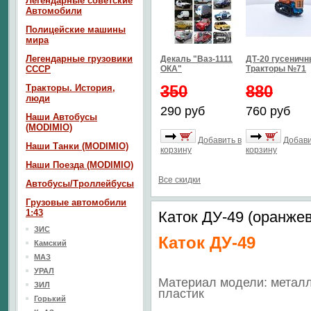
Легендарные советские
Автомобили
Полицейские машины
мира
Легендарные грузовики
Декаль "Ваз-1111
ДТ-20 гусенич
СССР
ОКА"
Тракторы №71
350
880
Тракторы. История,
люди
290 руб
760 руб
Наши Автобусы
(MODIMIO)
Добавить в
Добави
Наши Танки (MODIMIO)
корзину
корзину
Наши Поезда (MODIMIO)
Все скидки
Автобусы/Троллейбусы
Грузовые автомобили
1:43
Каток ДУ-49 (оранже
ЗИС
Каток ДУ-49
Камский
МАЗ
УРАЛ
Материал модели: металл
ЗИЛ
пластик
Горький