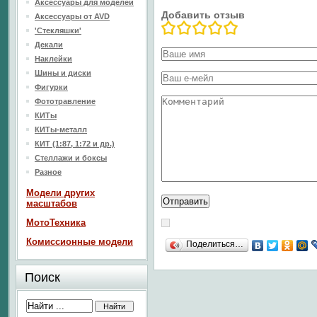
Аксессуары для моделей
Добавить отзыв
Аксессуары от AVD
'Стекляшки'
Декали
Наклейки
Шины и диски
Фигурки
Фототравление
КИТы
КИТы-металл
КИТ (1:87, 1:72 и др.)
Стеллажи и боксы
Разное
Модели других
масштабов
МотоТехника
Комиссионные модели
Поделиться…
Поиск