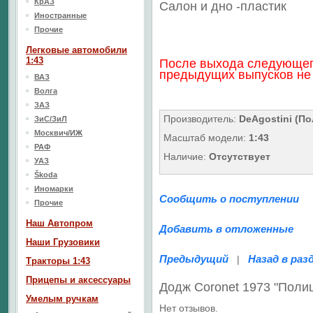
КрАЗ
Салон
и дно
-пластик
Иностранные
Прочие
Легковые автомобили
1:43
После выхода следующег
предыдущих выпусков не 
ВАЗ
Волга
ЗАЗ
Производитель:
DeAgostini (По
ЗиС/ЗиЛ
Москвич/ИЖ
Масштаб модели:
1:43
РАФ
Наличие:
Отсутствует
УАЗ
Škoda
Иномарки
Сообщить о поступлении
Прочие
Наш Aвтопром
Добавить в отложенные
Наши Грузовики
Предыдущий
Назад в раз
|
Тракторы 1:43
Прицепы и аксессуары
Додж Coronet 1973 "Пол
Умелым ручкам
Нет отзывов.