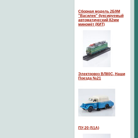
Сборная модель 2Б9М
"Василек" буксируемый
автоматический 82мм
миномёт (КИТ)
Электровоз ВЛ80С, Наши
Поезда №21
ПУ-20 (51А)