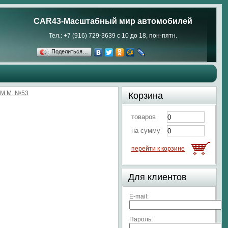
CAR43-Масштабный мир автомобилей
Тел.: +7 (916) 729-3639 с 10 до 18, пон-пятн.
Поделиться…
.М.М. №53
Корзина
товаров
на сумму
перейти к корзине
Для клиентов
E-mail:
Пароль: