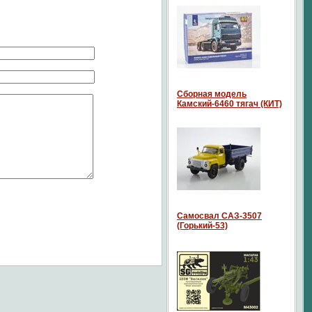
Сборная модель
Камский-6460 тягач (КИТ)
Самосвал САЗ-3507
(Горький-53)