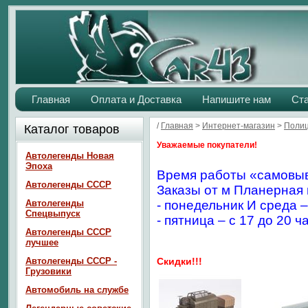
Главная
Оплата и Доставка
Напишите нам
Ст
/
Главная
>
Интернет-магазин
>
Полиц
Каталог товаров
Уважаемые покупатели!
Автолегенды Новая
Эпоха
Время работы «самовыв
Автолегенды СССР
Заказы от м Планерная 
Автолегенды
- понедельник И среда –
Спецвыпуск
- пятница – с 17 до 20 ч
Автолегенды СССР
лучшее
Автолегенды СССР -
Скидки!!!
Грузовики
Автомобиль на службе