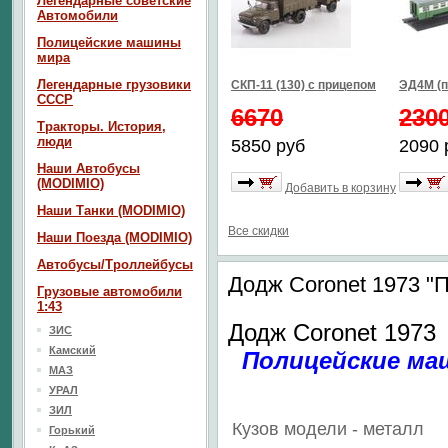
Легендарные советские
Автомобили
Полицейские машины
мира
Легендарные грузовики
СКП-11 (130) с прицепом
ЭД4М (п
СССР
6670
230
Тракторы. История,
люди
5850 руб
2090 
Наши Автобусы
(MODIMIO)
Добавить в корзину
Наши Танки (MODIMIO)
Все скидки
Наши Поезда (MODIMIO)
Автобусы/Троллейбусы
Додж Coronet 1973 
Грузовые автомобили
1:43
Додж Coronet 1973
ЗИС
Камский
Полицейские ма
МАЗ
УРАЛ
ЗИЛ
Кузов модели - металл
Горький