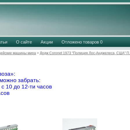
атьи
О сайте
Акции
Отложено товаров
0
ейские машины мира
>
Додж Coronet 1973 "Полиция Лос-Анджелеса, США" П
оза»:
можно забрать:
 с 10 до 12-ти часов
асов