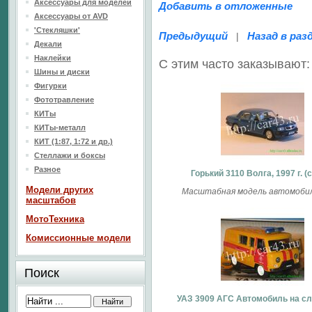
Аксессуары для моделей
Добавить в отложенные
Аксессуары от AVD
'Стекляшки'
Предыдущий
Назад в раз
|
Декали
Наклейки
С этим часто заказывают:
Шины и диски
Фигурки
Фототравление
КИТы
КИТы-металл
КИТ (1:87, 1:72 и др.)
Стеллажи и боксы
Разное
Горький 3110 Волга, 1997 г. (
Модели других
Масштабная модель автомобиля
масштабов
МотоТехника
Комиссионные модели
Поиск
УАЗ 3909 АГС Автомобиль на с