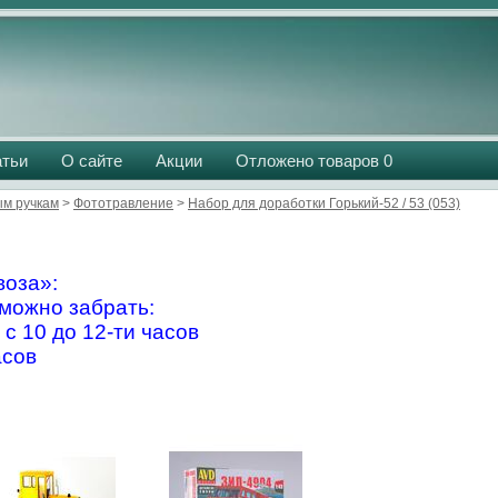
атьи
О сайте
Акции
Отложено товаров
0
м ручкам
>
Фототравление
>
Набор для доработки Горький-52 / 53 (053)
оза»:
можно забрать:
 с 10 до 12-ти часов
асов