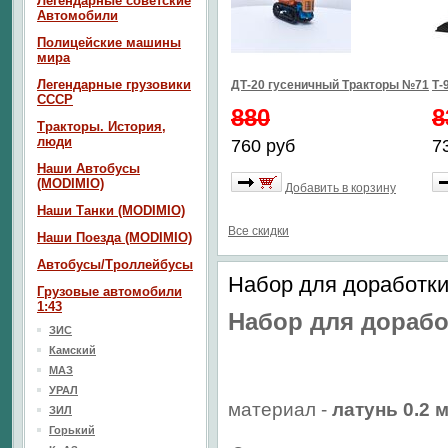
Легендарные советские
Автомобили
Полицейские машины
мира
Легендарные грузовики
ДТ-20 гусеничный Тракторы №71
Т-
СССР
880
8
Тракторы. История,
люди
760 руб
7
Наши Автобусы
(MODIMIO)
Добавить в корзину
Наши Танки (MODIMIO)
Все скидки
Наши Поезда (MODIMIO)
Автобусы/Троллейбусы
Набор для доработки 
Грузовые автомобили
1:43
Набор для доработ
ЗИС
Камский
МАЗ
УРАЛ
материал -
латунь 0.2 
ЗИЛ
Горький