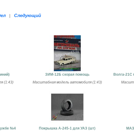
дел
Следующий
|
синий)
ЗИМ-12Б скорая помощь
Волга-21С
 (1:43)
Масштабная модель автомобиля (1:43)
Масшта
лужбе №4
Покрышка A-245-1 для УАЗ (шт)
МАЗ