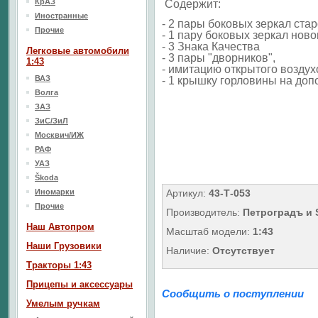
КрАЗ
Содержит:
Иностранные
- 2 пары боковых зеркал стар
Прочие
- 1 пару боковых зеркал ново
- 3 Знака Качества
Легковые автомобили
- 3 пары "дворников",
1:43
- имитацию открытого воздух
ВАЗ
- 1 крышку горловины на доп
Волга
ЗАЗ
ЗиС/ЗиЛ
Москвич/ИЖ
РАФ
УАЗ
Škoda
Иномарки
Артикул:
43-Т-053
Прочие
Производитель:
Петроградъ и
Наш Aвтопром
Масштаб модели:
1:43
Наши Грузовики
Наличие:
Отсутствует
Тракторы 1:43
Прицепы и аксессуары
Сообщить о поступлении
Умелым ручкам