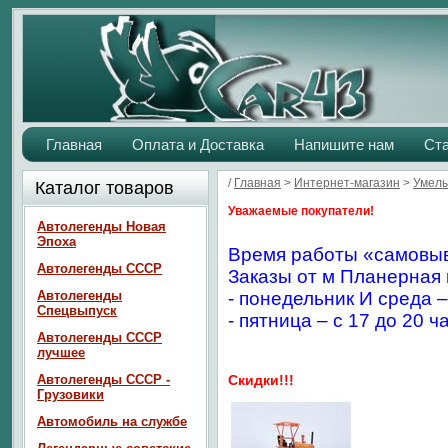
Главная
Оплата и Доставка
Напишите нам
Ст
/
Главная
>
Интернет-магазин
>
Умелы
Каталог товаров
Уважаемые покупатели!
Автолегенды Новая
Эпоха
Время работы «самовыв
Автолегенды СССР
Заказы от м Планерная 
Автолегенды
- понедельник И среда –
Спецвыпуск
- пятница – с 17 до 20 ч
Автолегенды СССР
лучшее
Автолегенды СССР -
Скидки!!!
Грузовики
Автомобиль на службе