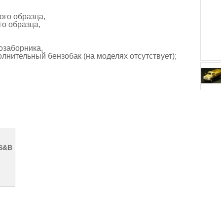
ого образца,
го образца,
озаборника,
олнительный бензобак (на моделях отсутствует);
 S&B