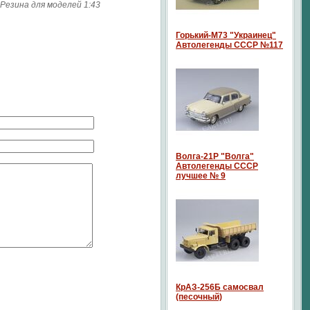
Резина для моделей 1:43
Горький-М73 "Украинец"
Автолегенды СССР №117
Волга-21P "Волга"
Автолегенды СССР
лучшее № 9
КрАЗ-256Б самосвал
(песочный)