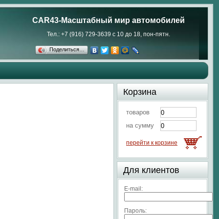
CAR43-Масштабный мир автомобилей
Тел.: +7 (916) 729-3639 с 10 до 18, пон-пятн.
Поделиться…
Корзина
товаров
на сумму
перейти к корзине
Для клиентов
E-mail:
Пароль: