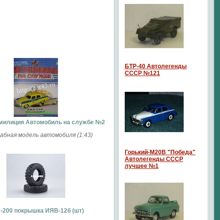
БТР-40 Автолегенды
СССР №121
 милиция Автомобиль на службе №2
бная модель автомобиля (1:43)
Горький-М20В "Победа"
Автолегенды СССР
лучшее №1
-200 покрышка ИЯВ-12б (шт)