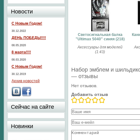
Новости
С Новым Годом!
30.12.2022
Светосигнальная балка
Кан
ДЕНЬ ПОБЕДЫ!!!!
"Ultimax 5040" синяя (218)
08.05.2020
Аксессуары для моделей
Ак
(1:43)
8 марта!!!!
08.03.2020
С Новым Годом!
Набор эмблем и шильдико
30.12.2019
— отзывы
Архив новостей
Нет отзывов.
Добавить отзыв
Сейчас на сайте
Новинки