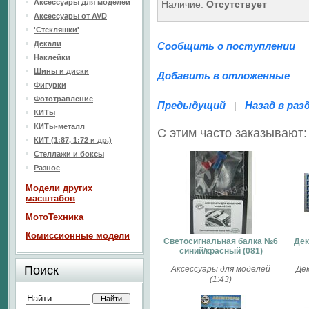
Аксессуары для моделей
Наличие:
Отсутствует
Аксессуары от AVD
'Стекляшки'
Декали
Сообщить о поступлении
Наклейки
Шины и диски
Добавить в отложенные
Фигурки
Фототравление
Предыдущий
Назад в раз
|
КИТы
КИТы-металл
С этим часто заказывают:
КИТ (1:87, 1:72 и др.)
Стеллажи и боксы
Разное
Модели других
масштабов
МотоТехника
Комиссионные модели
Светосигнальная балка №6
Дек
синий/красный (081)
Поиск
Аксессуары для моделей
Де
(1:43)