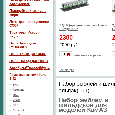
Легендарные советские
Автомобили
Полицейские машины
мира
Легендарные грузовики
СССР
ЭД4М (прицепной вагон), Наши
Э
Поезда №25
П
Тракторы. История,
2300
люди
Наши Автобусы
2090 руб
2
(MODIMIO)
Наши Танки (MODIMIO)
Добавить в корзину
Наши Поезда (MODIMIO)
Автобусы/Троллейбусы
Все скидки
Грузовые автомобили
1:43
Набор эмблем и шил
ЗИС
альпак(101)
Камский
МАЗ
Набор эмблем и
УРАЛ
шильдиков для
ЗИЛ
моделей КамАЗ
Горький