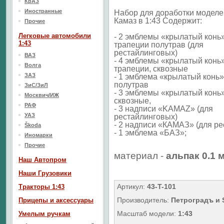
КрАЗ
Иностранные
Набор для доработки моделе
Камаз в 1:43 Содержит:
Прочие
Легковые автомобили
- 2 эмблемы «крылатый конь»
1:43
трапеции полутрав (для
рестайлинговых)
ВАЗ
- 4 эмблемы «крылатый конь»
Волга
трапеции, сквозные
ЗАЗ
- 1 эмблема «крылатый конь»
полутрав
ЗиС/ЗиЛ
- 3 эмблемы «крылатый конь»
Москвич/ИЖ
сквозные,
РАФ
- 3 надписи «KAMAZ» (для
УАЗ
рестайлинговых)
- 2 надписи «КАМАЗ» (для р
Škoda
- 1 эмблема «БАЗ»;
Иномарки
Прочие
материал -
альпак 0.1 
Наш Aвтопром
Наши Грузовики
Артикул:
43-T-101
Тракторы 1:43
Производитель:
Петроградъ и
Прицепы и аксессуары
Масштаб модели:
1:43
Умелым ручкам