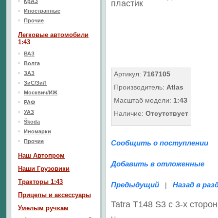
КрАЗ
пластик
Иностранные
Прочие
Легковые автомобили
1:43
ВАЗ
Волга
ЗАЗ
Артикул:
7167105
ЗиС/ЗиЛ
Производитель:
Atlas
Москвич/ИЖ
Масштаб модели:
1:43
РАФ
УАЗ
Наличие:
Отсутствует
Škoda
Иномарки
Прочие
Сообщить о поступлении
Наш Aвтопром
Добавить в отложенные
Наши Грузовики
Тракторы 1:43
Предыдущий
Назад в раз
|
Прицепы и аксессуары
Tatra T148 S3 с 3-х сторо
Умелым ручкам