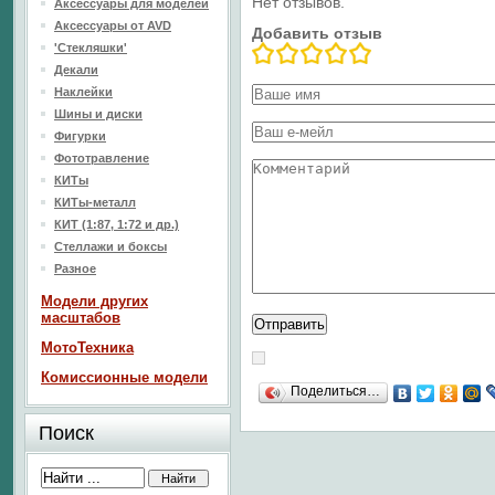
Нет отзывов.
Аксессуары для моделей
Аксессуары от AVD
Добавить отзыв
'Стекляшки'
Декали
Наклейки
Шины и диски
Фигурки
Фототравление
КИТы
КИТы-металл
КИТ (1:87, 1:72 и др.)
Стеллажи и боксы
Разное
Модели других
масштабов
МотоТехника
Комиссионные модели
Поделиться…
Поиск