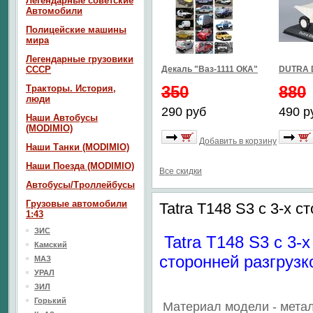
Легендарные советские
Автомобили
Полицейские машины
мира
Легендарные грузовики
СССР
Декаль "Ваз-1111 ОКА"
DUTRA 
350
880
Тракторы. История,
люди
290 руб
490 р
Наши Автобусы
(MODIMIO)
Добавить в корзину
Наши Танки (MODIMIO)
Наши Поезда (MODIMIO)
Все скидки
Автобусы/Троллейбусы
Грузовые автомобили
Tatra T148 S3 с 3-х с
1:43
ЗИС
Tatra T148 S3 с 3-х
Камский
сторонней разгрузк
МАЗ
УРАЛ
ЗИЛ
Горький
Материал модели - метал