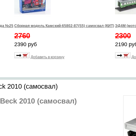
зда №25
Сборная модель Камский-65802-87(S5) самосвал (КИТ)
ЭД4М (мото
2760
2300
2390 руб
2190 ру
Добавить в корзину
До
ck 2010 (самосвал)
 Beck 2010 (самосвал)