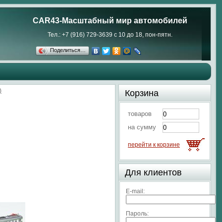
CAR43-Масштабный мир автомобилей
Тел.: +7 (916) 729-3639 с 10 до 18, пон-пятн.
Поделиться…
)
Корзина
товаров
на сумму
перейти к корзине
Для клиентов
E-mail:
Пароль: