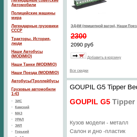
Легендарные советские
Автомобили
Полицейские машины
мира
Легендарные грузовики
ЭД4М (прицепной вагон), Наши Пое
СССР
2300
Тракторы. История,
люди
2090 руб
Наши Автобусы
(MODIMIO)
Добавить в корзину
Наши Танки (MODIMIO)
Все скидки
Наши Поезда (MODIMIO)
Автобусы/Троллейбусы
GOUPIL G5 Tipper Be
Грузовые автомобили
1:43
GOUPIL G5
Tipper
ЗИС
Камский
МАЗ
УРАЛ
Кузов модели - металл
ЗИЛ
Салон
и дно
-пластик
Горький