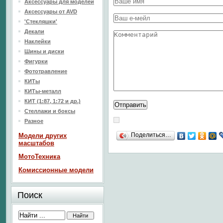
Аксессуары для моделей
Аксессуары от AVD
'Стекляшки'
Декали
Наклейки
Шины и диски
Фигурки
Фототравление
КИТы
КИТы-металл
КИТ (1:87, 1:72 и др.)
Стеллажи и боксы
Разное
Поделиться…
Модели других
масштабов
МотоТехника
Комиссионные модели
Поиск