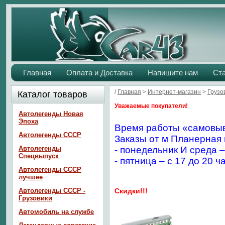
Главная
Оплата и Доставка
Напишите нам
Ст
/
Главная
>
Интернет-магазин
>
Грузо
Каталог товаров
Уважаемые покупатели!
Автолегенды Новая
Эпоха
Время работы «самовыв
Автолегенды СССР
Заказы от м Планерная 
Автолегенды
- понедельник И среда –
Спецвыпуск
- пятница – с 17 до 20 ч
Автолегенды СССР
лучшее
Автолегенды СССР -
Скидки!!!
Грузовики
Автомобиль на службе