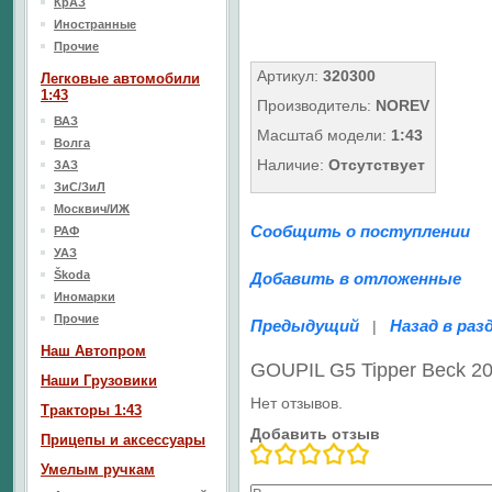
КрАЗ
Иностранные
Прочие
Артикул:
320300
Легковые автомобили
1:43
Производитель:
NOREV
ВАЗ
Масштаб модели:
1:43
Волга
Наличие:
Отсутствует
ЗАЗ
ЗиС/ЗиЛ
Москвич/ИЖ
Сообщить о поступлении
РАФ
УАЗ
Škoda
Добавить в отложенные
Иномарки
Прочие
Предыдущий
Назад в раз
|
Наш Aвтопром
GOUPIL G5 Tipper Beck 2
Наши Грузовики
Нет отзывов.
Тракторы 1:43
Добавить отзыв
Прицепы и аксессуары
Умелым ручкам