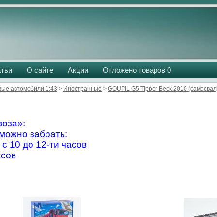
атьи
О сайте
Акции
Отложено товаров
0
вые автомобили 1:43
>
Иностранные
>
GOUPIL G5 Tipper Beck 2010 (самосвал
оза»:
можно забрать:
 с 10 до 12-ти часов
асов