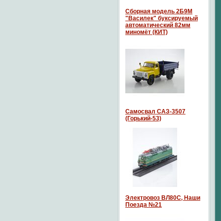
Сборная модель 2Б9М
"Василек" буксируемый
автоматический 82мм
миномёт (КИТ)
Самосвал САЗ-3507
(Горький-53)
Электровоз ВЛ80С, Наши
Поезда №21