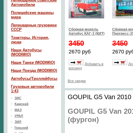
Легендарные советские
Автомобили
Полицейские машины
мира
Легендарные грузовики
СССР
Сборная модель
Сборная мо
Автобус КАГ-3 (КИТ)
Прогресс-35
Тракторы. История,
3450
3450
люди
Наши Автобусы
2670 руб
2670 ру
(MODIMIO)
Наши Танки (MODIMIO)
Добавить в
До
корзину
Наши Поезда (MODIMIO)
Автобусы/Троллейбусы
Все скидки
Грузовые автомобили
1:43
GOUPIL G5 Van 2010 
ЗИС
Камский
GOUPIL G5 Van 20
МАЗ
УРАЛ
(фургон)
ЗИЛ
Горький