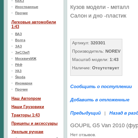
КрАЗ
Кузов модели - металл
Иностранные
Прочие
Салон
и дно
-пластик
Легковые автомобили
1:43
ВАЗ
Волга
Артикул:
320301
ЗАЗ
Производитель:
NOREV
ЗиС/ЗиЛ
Москвич/ИЖ
Масштаб модели:
1:43
РАФ
Наличие:
Отсутствует
УАЗ
Škoda
Иномарки
Сообщить о поступлении
Прочие
Наш Aвтопром
Добавить в отложенные
Наши Грузовики
Предыдущий
Назад в раз
|
Тракторы 1:43
Прицепы и аксессуары
GOUPIL G5 Van 2010 (фу
Умелым ручкам
Нет отзывов.