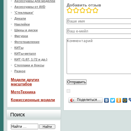
Аксессуары для моделей
Добавить отзыв
Аксессуары от AVD
'Стекляшки'
Декали
Наклейки
Шины и диски
Фигурки
Фототравление
КИТы
КИТы-металл
КИТ (1:87, 1:72 и др.)
Стеллажи и боксы
Разное
Модели других
масштабов
МотоТехника
Комиссионные модели
Поделиться…
Поиск