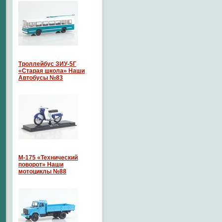
Троллейбус ЗИУ-5Г
«Старая школа» Наши
Автобусы №83
М-175 «Технический
поворот» Наши
мотоциклы №88