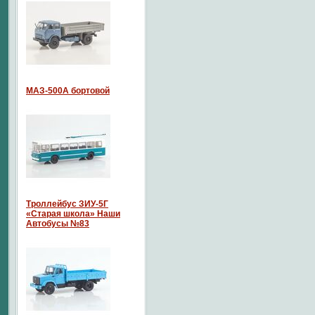
МАЗ-500А бортовой
Троллейбус ЗИУ-5Г
«Старая школа» Наши
Автобусы №83