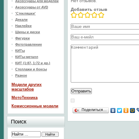
Нет отзывов.
Аксессуары для моделей
Аксессуары от AVD
Добавить отзыв
'Стекляшки'
Декали
Наклейки
Шины и диски
Фигурки
Фототравление
КИТы
КИТы-металл
КИТ (1:87, 1:72 и др.)
Стеллажи и боксы
Разное
Модели других
масштабов
МотоТехника
Комиссионные модели
Поделиться…
Поиск