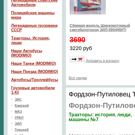
Легендарные советские
Автомобили
Полицейские машины
мира
Легендарные грузовики
Сборная модель Шнекороторный
СССР
снегоболотоход ЗИЛ-4904(КИТ)
3690
Тракторы. История,
люди
3220 руб
Наши Автобусы
(MODIMIO)
Добавить в корзину
Наши Танки (MODIMIO)
Наши Поезда (MODIMIO)
Все скидки
Автобусы/Троллейбусы
Грузовые автомобили
1:43
Фордзон-Путиловец 
ЗИС
Фордзон-Путилов
Камский
МАЗ
Тракторы: история, люди,
УРАЛ
машины №7
ЗИЛ
Горький