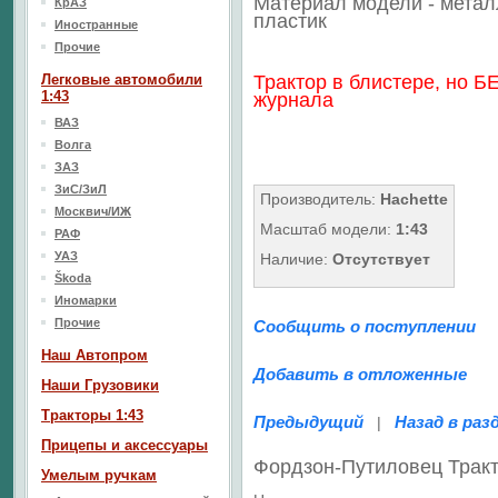
Материал модели - метал
КрАЗ
пластик
Иностранные
Прочие
Легковые автомобили
Трактор в блистере, но Б
1:43
журнала
ВАЗ
Волга
ЗАЗ
ЗиС/ЗиЛ
Производитель:
Hachette
Москвич/ИЖ
Масштаб модели:
1:43
РАФ
УАЗ
Наличие:
Отсутствует
Škoda
Иномарки
Прочие
Сообщить о поступлении
Наш Aвтопром
Добавить в отложенные
Наши Грузовики
Тракторы 1:43
Предыдущий
Назад в раз
|
Прицепы и аксессуары
Фордзон-Путиловец Трак
Умелым ручкам