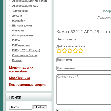
Аксессуары для моделей
Аксессуары от AVD
'Стекляшки'
Повор
Декали
Поворотн
Наклейки
Шины и диски
Фигурки
Камаз-53212 АГП-28 — о
Фототравление
Нет отзывов.
КИТы
КИТы-металл
Добавить отзыв
КИТ (1:87, 1:72 и др.)
Стеллажи и боксы
Разное
Модели других
масштабов
МотоТехника
Комиссионные модели
Поиск