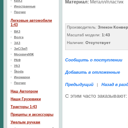
КрАЗ
Материал:
Металл/пластик
Иностранные
Прочие
Легковые автомобили
1:43
Производитель:
Элекон Конве
ВАЗ
Масштаб модели:
1:43
Волга
Наличие:
Отсутствует
ЗАЗ
ЗиС/ЗиЛ
Москвич/ИЖ
Сообщить о поступлении
РАФ
УАЗ
Škoda
Добавить в отложенные
Иномарки
Прочие
Предыдущий
Назад в раз
|
Наш Aвтопром
С этим часто заказывают:
Наши Грузовики
Тракторы 1:43
Прицепы и аксессуары
Умелым ручкам