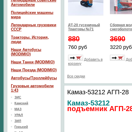
Легендарные советские
Автомобили
Полицейские машины
мира
Легендарные грузовики
ДТ-20 гусеничный
Сборная мо
СССР
Тракторы №71
снегоболото
880
3690
Тракторы. История,
люди
760 руб
3220 руб
Наши Автобусы
(MODIMIO)
Добавить в
Доб
Наши Танки (MODIMIO)
корзину
Наши Поезда (MODIMIO)
Все скидки
Автобусы/Троллейбусы
Грузовые автомобили
1:43
Камаз-53212 АГП-28
ЗИС
Камаз-53212
Камский
подъемник АГП-2
МАЗ
УРАЛ
ЗИЛ
Горький