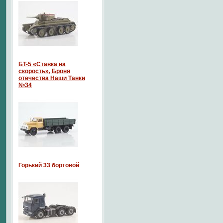
БT-5 «Ставка на
скорость», Броня
отечества Наши Танки
№34
Горький 33 бортовой