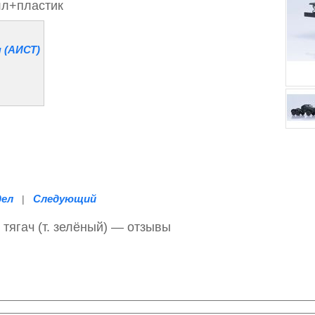
лл+пластик
 (АИСТ)
дел
Следующий
|
тягач (т. зелёный) — отзывы