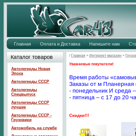
Главная
Оплата и Доставка
Напишите нам
Ст
/
Главная
>
Интернет-магазин
>
Грузо
Каталог товаров
Уважаемые покупатели!
Автолегенды Новая
Эпоха
Время работы «самовыв
Автолегенды СССР
Заказы от м Планерная 
Автолегенды
- понедельник И среда –
Спецвыпуск
- пятница – с 17 до 20 ч
Автолегенды СССР
лучшее
Автолегенды СССР -
Скидки!!!
Грузовики
Автомобиль на службе