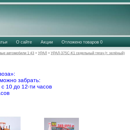
атьи
О сайте
Акции
Отложено товаров
0
вые автомобили 1:43
>
УРАЛ
>
УРАЛ-375C-K1 седельный тягач (т. зелёный)
оза»:
можно забрать:
 с 10 до 12-ти часов
асов