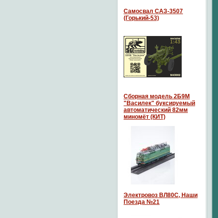
Самосвал САЗ-3507
(Горький-53)
Сборная модель 2Б9М
"Василек" буксируемый
автоматический 82мм
миномёт (КИТ)
Электровоз ВЛ80С, Наши
Поезда №21