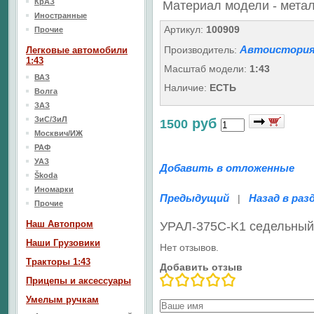
КрАЗ
Материал модели - мета
Иностранные
Артикул:
100909
Прочие
Автоистория
Производитель:
Легковые автомобили
1:43
Масштаб модели:
1:43
ВАЗ
Наличие:
ЕСТЬ
Волга
ЗАЗ
ЗиС/ЗиЛ
руб
1500
Москвич/ИЖ
РАФ
УАЗ
Добавить в отложенные
Škoda
Иномарки
Предыдущий
Назад в раз
|
Прочие
Наш Aвтопром
УРАЛ-375C-K1 седельный 
Наши Грузовики
Нет отзывов.
Тракторы 1:43
Добавить отзыв
Прицепы и аксессуары
Умелым ручкам