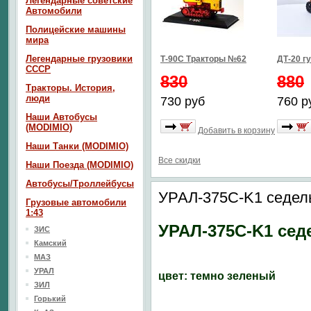
Легендарные советские
Автомобили
Полицейские машины
мира
Легендарные грузовики
Т-90С Тракторы №62
ДТ-20 г
СССР
830
880
Тракторы. История,
люди
730 руб
760 р
Наши Автобусы
(MODIMIO)
Добавить в корзину
Наши Танки (MODIMIO)
Все скидки
Наши Поезда (MODIMIO)
Автобусы/Троллейбусы
УРАЛ-375C-K1 седель
Грузовые автомобили
1:43
УРАЛ-375C-K1 сед
ЗИС
Камский
МАЗ
УРАЛ
цвет: темно зеленый
ЗИЛ
Горький