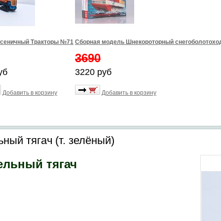
усеничный Тракторы №71
Сборная модель Шнекороторный снегоболотоход
3690
уб
3220 руб
Добавить в корзину
Добавить в корзину
ный тягач (т. зелёный)
ельный тягач