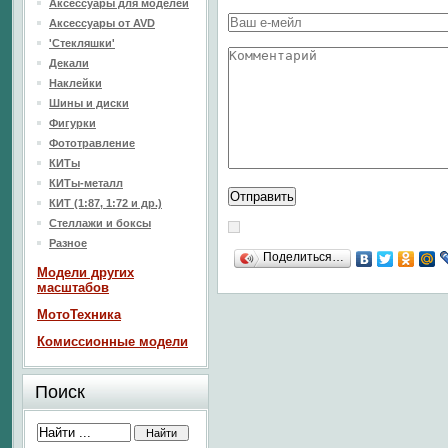
Аксессуары для моделей
Аксессуары от AVD
'Стекляшки'
Декали
Наклейки
Шины и диски
Фигурки
Фототравление
КИТы
КИТы-металл
КИТ (1:87, 1:72 и др.)
Стеллажи и боксы
Разное
Поделиться…
Модели других
масштабов
МотоТехника
Комиссионные модели
Поиск