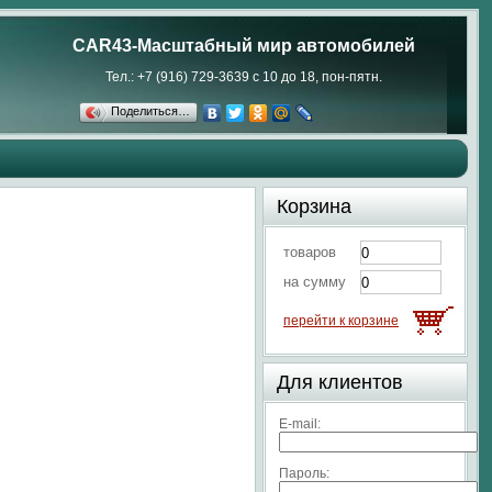
CAR43-Масштабный мир автомобилей
Тел.: +7 (916) 729-3639 с 10 до 18, пон-пятн.
Поделиться…
Корзина
товаров
на сумму
перейти к корзине
Для клиентов
E-mail:
Пароль: