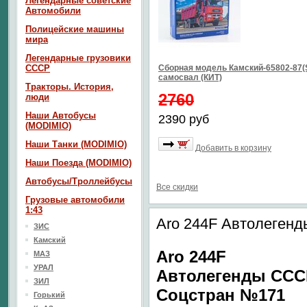
Легендарные советские
Автомобили
Полицейские машины
мира
Легендарные грузовики
СССР
Сборная модель Камский-65802-87(
самосвал (КИТ)
Тракторы. История,
2760
люди
Наши Автобусы
2390 руб
(MODIMIO)
Наши Танки (MODIMIO)
Добавить в корзину
Наши Поезда (MODIMIO)
Автобусы/Троллейбусы
Все скидки
Грузовые автомобили
1:43
Aro 244F Автолеген
ЗИС
Камский
Aro 244F
МАЗ
УРАЛ
Автолегенды ССС
ЗИЛ
Соцстран №171
Горький