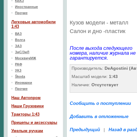
КрАЗ
Иностранные
Прочие
Легковые автомобили
Кузов модели - металл
1:43
Салон
и дно
-пластик
ВАЗ
Волга
ЗАЗ
После выхода следующего
ЗиС/ЗиЛ
номера, наличие журнала не
гарантируется.
Москвич/ИЖ
РАФ
Производитель:
DeAgostini (А
УАЗ
Масштаб модели:
1:43
Škoda
Иномарки
Наличие:
Отсутствует
Прочие
Наш Aвтопром
Сообщить о поступлении
Наши Грузовики
Тракторы 1:43
Добавить в отложенные
Прицепы и аксессуары
Предыдущий
Назад в раз
|
Умелым ручкам