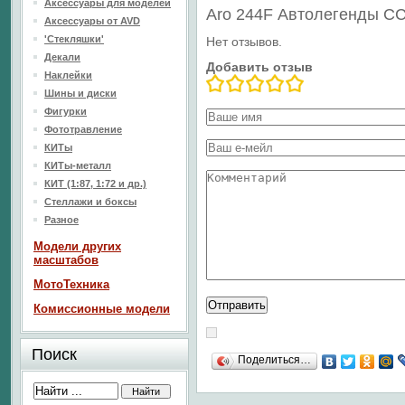
Аксессуары для моделей
Aro 244F Автолегенды С
Аксессуары от AVD
'Стекляшки'
Нет отзывов.
Декали
Добавить отзыв
Наклейки
Шины и диски
Фигурки
Фототравление
КИТы
КИТы-металл
КИТ (1:87, 1:72 и др.)
Стеллажи и боксы
Разное
Модели других
масштабов
МотоТехника
Комиссионные модели
Поиск
Поделиться…