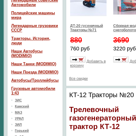
Легендарные советские
Автомобили
Полицейские машины
мира
Легендарные грузовики
ДТ-20 гусеничный
Сборная мо
СССР
Тракторы №71
снегоболото
880
3690
Тракторы. История,
люди
760 руб
3220 руб
Наши Автобусы
(MODIMIO)
Добавить в
Доб
Наши Танки (MODIMIO)
корзину
Наши Поезда (MODIMIO)
Все скидки
Автобусы/Троллейбусы
Грузовые автомобили
1:43
КТ-12 Тракторы №20
ЗИС
Камский
Трелевочный
МАЗ
газогенераторны
УРАЛ
трактор КТ-12
ЗИЛ
Горький