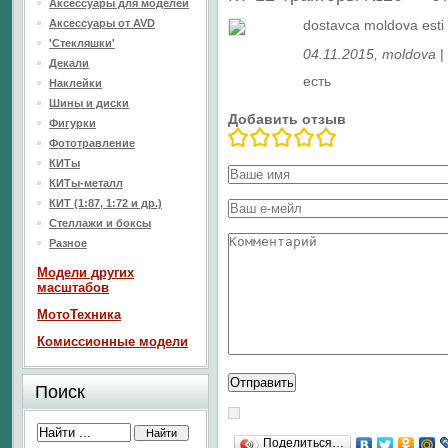
Аксессуары для моделей
Аксессуары от AVD
dostavca moldova esti
'Стекляшки'
04.11.2015
, moldova
|
Декали
есть
Наклейки
Шины и диски
Добавить отзыв
Фигурки
Фототравление
КИТы
КИТы-металл
КИТ (1:87, 1:72 и др.)
Стеллажи и боксы
Разное
Модели других
масштабов
МотоТехника
Комиссионные модели
Поиск
Поделиться…