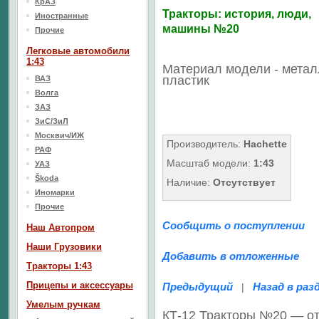
КрАЗ
Тракторы: история, люди,
Иностранные
машины №20
Прочие
Легковые автомобили
1:43
Материал модели - метал
пластик
ВАЗ
Волга
ЗАЗ
ЗиС/ЗиЛ
Москвич/ИЖ
Производитель:
Hachette
РАФ
Масштаб модели:
1:43
УАЗ
Škoda
Наличие:
Отсутствует
Иномарки
Прочие
Сообщить о поступлении
Наш Aвтопром
Наши Грузовики
Добавить в отложенные
Тракторы 1:43
Прицепы и аксессуары
Предыдущий
Назад в раз
|
Умелым ручкам
КТ-12 Тракторы №20 — о