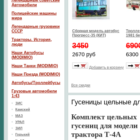
Легендарные советские
Автомобили
Полицейские машины
мира
Легендарные грузовики
СССР
Сборная модель автобус
Тролле
Прогресс-35 (КИТ)
1981 б
Тракторы. История,
3450
690
люди
Наши Автобусы
2670 руб
6300
(MODIMIO)
Наши Танки (MODIMIO)
Добавить в корзину
Наши Поезда (MODIMIO)
Автобусы/Троллейбусы
Все скидки
Грузовые автомобили
1:43
Гусеницы цельные дл
ЗИС
Камский
Комплект цельных
МАЗ
УРАЛ
г
усениц для модели
ЗИЛ
трактора Т-4А
Горький