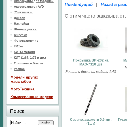
Аксессуары для моделей
Предыдущий
Назад в раз
|
Аксессуары от AVD
'Стекляшки'
С этим часто заказывают:
Декали
Наклейки
Шины и диски
Фигурки
Фототравление
КИТы
КИТы-металл
КИТ (1:87, 1:72 и др.)
Покрышка ВИ-202 на
МА
Стеллажи и боксы
МАЗ-7310 ,шт
М
Разное
Резина и диски на модели 1:43
Модели других
масштабов
МотоТехника
Комиссионные модели
Поиск
Сверло, диаметр 0.9 мм,
Гусе
(1шт)