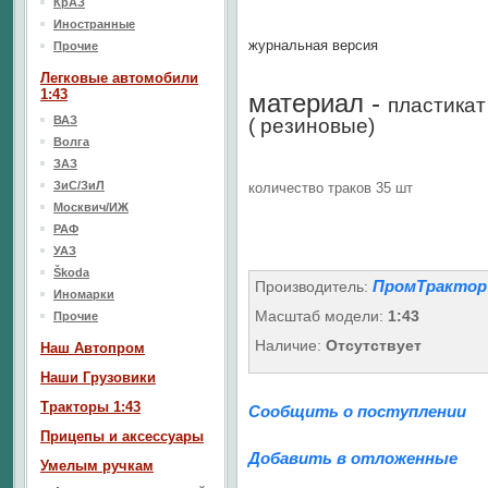
КрАЗ
Иностранные
журнальная версия
Прочие
Легковые автомобили
1:43
материал -
пластика
ВАЗ
( резиновые)
Волга
ЗАЗ
ЗиС/ЗиЛ
количество траков 35 шт
Москвич/ИЖ
РАФ
УАЗ
Škoda
ПромТрактор
Производитель:
Иномарки
Масштаб модели:
1:43
Прочие
Наличие:
Отсутствует
Наш Aвтопром
Наши Грузовики
Тракторы 1:43
Сообщить о поступлении
Прицепы и аксессуары
Добавить в отложенные
Умелым ручкам