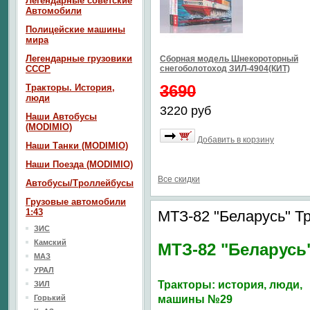
Легендарные советские
Автомобили
Полицейские машины
мира
Легендарные грузовики
Сборная модель Шнекороторный
СССР
снегоболотоход ЗИЛ-4904(КИТ)
3690
Тракторы. История,
люди
3220 руб
Наши Автобусы
(MODIMIO)
Добавить в корзину
Наши Танки (MODIMIO)
Наши Поезда (MODIMIO)
Все скидки
Автобусы/Троллейбусы
Грузовые автомобили
1:43
МТЗ-82 "Беларусь" 
ЗИС
Камский
МТЗ-82 "Беларусь
МАЗ
УРАЛ
Тракторы: история, люди,
ЗИЛ
Горький
машины №29