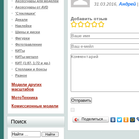
Аксессуары для моделей
Андрей
31.03.2016
,
Аксессуары от AVD
'Стекляшки'
Добавить отзыв
Декали
Наклейки
Шины и диски
Фигурки
Фототравление
КИТы
КИТы-металл
КИТ (1:87, 1:72 и др.)
Стеллажи и боксы
Разное
Модели других
масштабов
МотоТехника
Комиссионные модели
Поделиться…
Поиск