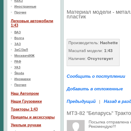
КрАЗ
Иностранные
Материал модели - метал
Прочие
пластик
Легковые автомобили
1:43
ВАЗ
Волга
Производитель:
Hachette
ЗАЗ
ЗиС/ЗиЛ
Масштаб модели:
1:43
Москвич/ИЖ
Наличие:
Отсутствует
РАФ
УАЗ
Škoda
Сообщить о поступлении
Иномарки
Прочие
Добавить в отложенные
Наш Aвтопром
Предыдущий
Назад в раз
Наши Грузовики
|
Тракторы 1:43
МТЗ-82 "Беларусь" Трак
Прицепы и аксессуары
Посылка отправлена о
Умелым ручкам
Рекомендую!!!