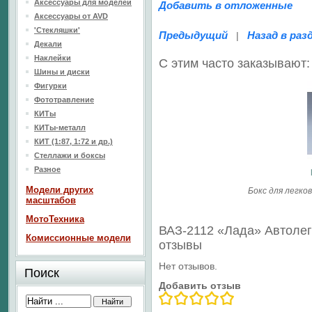
Аксессуары для моделей
Добавить в отложенные
Аксессуары от AVD
'Стекляшки'
Предыдущий
Назад в раз
|
Декали
Наклейки
С этим часто заказывают:
Шины и диски
Фигурки
Фототравление
КИТы
КИТы-металл
КИТ (1:87, 1:72 и др.)
Стеллажи и боксы
Разное
Модели других
Бокс для легк
масштабов
МотоТехника
ВАЗ-2112 «Лада» Автоле
Комиссионные модели
отзывы
Нет отзывов.
Поиск
Добавить отзыв