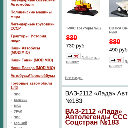
Легендарные советские
Автомобили
Полицейские машины
мира
Легендарные грузовики
СССР
Т-90С Тракторы №62
DUTRA DR-
№68
830
Тракторы. История,
880
люди
730 руб
Наши Автобусы
490 руб
(MODIMIO)
Добавить в
Наши Танки (MODIMIO)
корзину
Д
корзину
Наши Поезда (MODIMIO)
Автобусы/Троллейбусы
Все скидки
Грузовые автомобили
1:43
ВАЗ-2112 «Лада» Ав
ЗИС
№183
Камский
МАЗ
ВАЗ-2112 «Лада»
УРАЛ
Автолегенды ССС
ЗИЛ
Соцстран №183
Горький