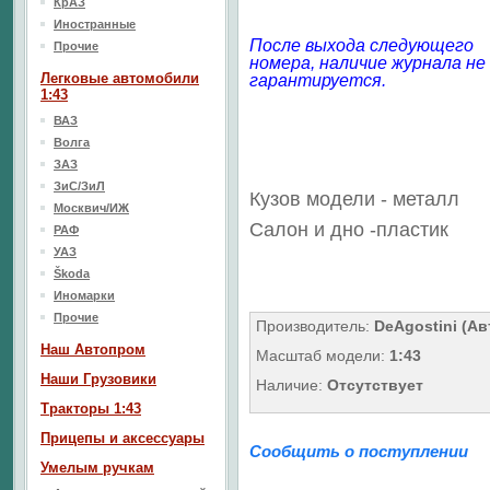
КрАЗ
Иностранные
После выхода следующего
Прочие
номера, наличие журнала не
Легковые автомобили
гарантируется.
1:43
ВАЗ
Волга
ЗАЗ
ЗиС/ЗиЛ
Кузов модели - металл
Москвич/ИЖ
Салон
и дно
-пластик
РАФ
УАЗ
Škoda
Иномарки
Прочие
Производитель:
DeAgostini (А
Наш Aвтопром
Масштаб модели:
1:43
Наши Грузовики
Наличие:
Отсутствует
Тракторы 1:43
Прицепы и аксессуары
Сообщить о поступлении
Умелым ручкам