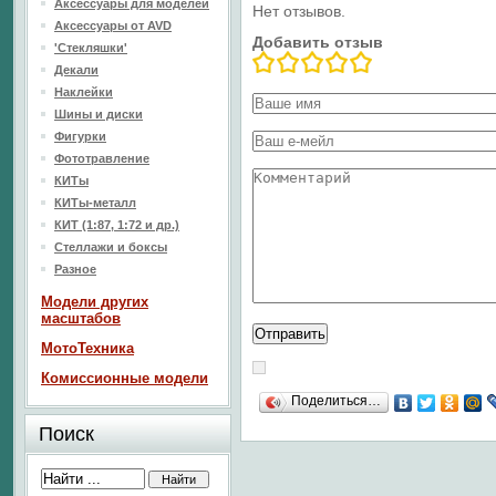
Аксессуары для моделей
Нет отзывов.
Аксессуары от AVD
Добавить отзыв
'Стекляшки'
Декали
Наклейки
Шины и диски
Фигурки
Фототравление
КИТы
КИТы-металл
КИТ (1:87, 1:72 и др.)
Стеллажи и боксы
Разное
Модели других
масштабов
МотоТехника
Комиссионные модели
Поделиться…
Поиск