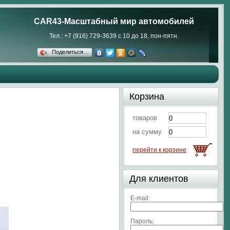
CAR43-Масштабный мир автомобилей
Тел.: +7 (916) 729-3639 с 10 до 18, пон-пятн.
Поделиться…
Корзина
товаров
на сумму
перейти к корзине
Для клиентов
E-mail:
Пароль: