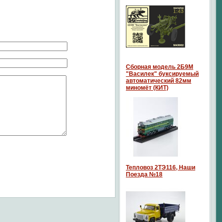
Сборная модель 2Б9М
"Василек" буксируемый
автоматический 82мм
миномёт (КИТ)
Тепловоз 2ТЭ116, Наши
Поезда №18