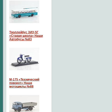
Троллейбус ЗИУ-5Г
«Старая школа» Наши
Автобусы №83
М-175 «Технический
поворот» Наши
мотоциклы №88