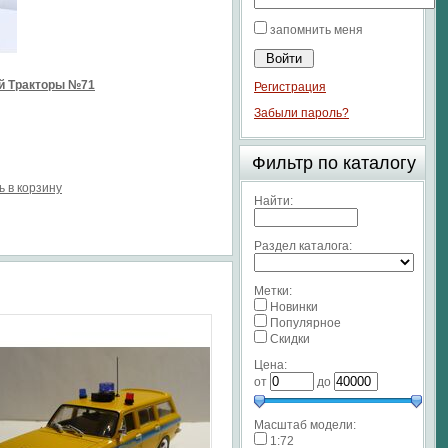
запомнить меня
й Тракторы №71
Регистрация
Забыли пароль?
Фильтр по каталогу
ь в корзину
Найти:
Раздел каталога:
Метки:
Новинки
Популярное
Скидки
Цена:
от
до
Масштаб модели:
1:72