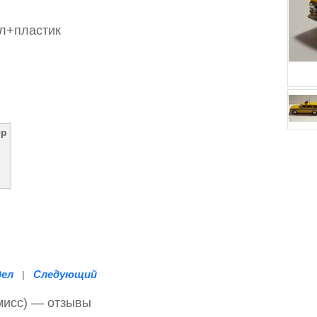
л+пластик
ер
дел
Следующий
|
мисс) — отзывы