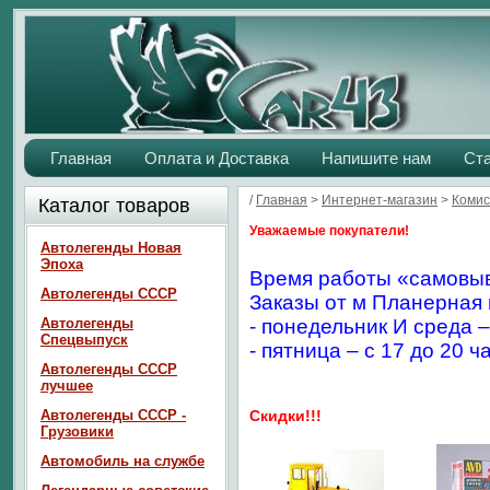
Главная
Оплата и Доставка
Напишите нам
Ст
/
Главная
>
Интернет-магазин
>
Комис
Каталог товаров
Уважаемые покупатели!
Автолегенды Новая
Эпоха
Время работы «самовыв
Автолегенды СССР
Заказы от м Планерная 
Автолегенды
- понедельник И среда –
Спецвыпуск
- пятница – с 17 до 20 ч
Автолегенды СССР
лучшее
Автолегенды СССР -
Скидки!!!
Грузовики
Автомобиль на службе