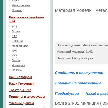
КрАЗ
Иностранные
Материал модели - метал
Прочие
Легковые автомобили
1:43
ВАЗ
Волга
ЗАЗ
ЗиС/ЗиЛ
Производитель:
Частный маст
Москвич/ИЖ
РАФ
Масштаб модели:
1:43
УАЗ
Наличие:
Отсутствует
Škoda
Иномарки
Прочие
Сообщить о поступлении
Наш Aвтопром
Добавить в отложенные
Наши Грузовики
Тракторы 1:43
Предыдущий
Назад в раз
|
Прицепы и аксессуары
Волга 24-02 Милиция (Ко
Умелым ручкам