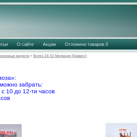
атьи
О сайте
Акции
Отложено товаров
0
сионные модели
>
Волга 24-02 Милиция (Комисс)
оза»:
можно забрать:
 с 10 до 12-ти часов
асов