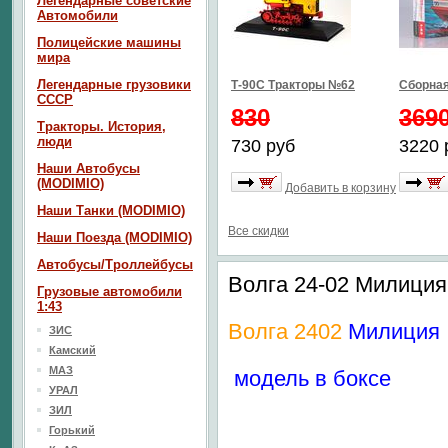
Легендарные советские
Автомобили
Полицейские машины
мира
Легендарные грузовики
Т-90С Тракторы №62
Сборная
СССР
830
369
Тракторы. История,
люди
730 руб
3220 
Наши Автобусы
(MODIMIO)
Добавить в корзину
Наши Танки (MODIMIO)
Все скидки
Наши Поезда (MODIMIO)
Автобусы/Троллейбусы
Волга 24-02 Милиция
Грузовые автомобили
1:43
Волга 2402
Милиция
ЗИС
Камский
МАЗ
модель в боксе
УРАЛ
ЗИЛ
Горький