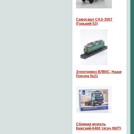
Самосвал САЗ-3507
(Горький-53)
Электровоз ВЛ80С, Наши
Поезда №21
Сборная модель
Камский-6460 тягач (КИТ)