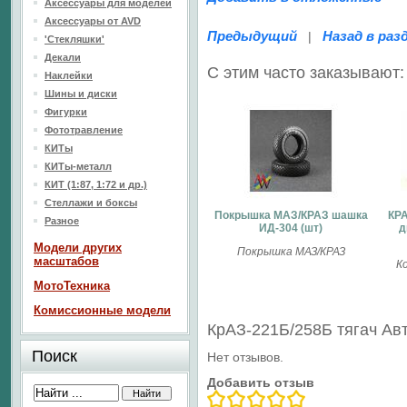
Аксессуары для моделей
Аксессуары от AVD
Предыдущий
Назад в раз
|
'Стекляшки'
Декали
С этим часто заказывают:
Наклейки
Шины и диски
Фигурки
Фототравление
КИТы
КИТы-металл
КИТ (1:87, 1:72 и др.)
Стеллажи и боксы
Покрышка МАЗ/КРАЗ шашка
КРА
Разное
ИД-304 (шт)
д
Модели других
Покрышка МАЗ/КРАЗ
масштабов
К
МотоТехника
Комиссионные модели
КрАЗ-221Б/258Б тягач Ав
Поиск
Нет отзывов.
Добавить отзыв