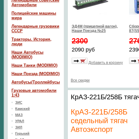
Легендарные советские
Автомобили
Полицейские машины
мира
Легендарные грузовики
ЭД4М (прицепной вагон),
Сбор
СССР
Наши Поезда №25
87(S5
2300
27
Тракторы. История,
люди
2090 руб
239
Наши Автобусы
(MODIMIO)
Добавить в корзину
Наши Танки (MODIMIO)
Наши Поезда (MODIMIO)
Все скидки
Автобусы/Троллейбусы
Грузовые автомобили
1:43
КрАЗ-221Б/258Б тягач
ЗИС
Камский
КрАЗ-221Б/258Б
МАЗ
седельный тягач
УРАЛ
Автоэкспорт
ЗИЛ
Горький