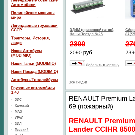
Легендарные советские
Автомобили
Полицейские машины
мира
Легендарные грузовики
СССР
ЭД4М (прицепной вагон),
Сбор
Наши Поезда №25
87(S5
Тракторы. История,
2300
27
люди
Наши Автобусы
2090 руб
239
(MODIMIO)
Наши Танки (MODIMIO)
Добавить в корзину
Наши Поезда (MODIMIO)
Автобусы/Троллейбусы
Все скидки
Грузовые автомобили
1:43
RENAULT Premium La
ЗИС
69 (пожарный)
Камский
МАЗ
УРАЛ
RENAULT Premiu
ЗИЛ
Lander CCIHR 850
Горький