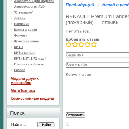
Аксессуары для моделей
Предыдущий
Назад в раз
|
Аксессуары от AVD
'Стекляшки'
RENAULT Premium Lander
Декали
(пожарный) — отзывы
Наклейки
Шины и диски
Нет отзывов.
Фигурки
Добавить отзыв
Фототравление
КИТы
КИТы-металл
КИТ (1:87, 1:72 и др.)
Стеллажи и боксы
Разное
Модели других
масштабов
МотоТехника
Комиссионные модели
Поиск