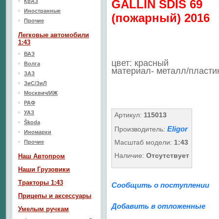
GALLIN SDIS 69
КрАЗ
Иностранные
(пожарный) 2016
Прочие
Легковые автомобили
1:43
ВАЗ
цвет: красный
Волга
материал- металл/пласти
ЗАЗ
ЗиС/ЗиЛ
Москвич/ИЖ
РАФ
УАЗ
Артикул:
115013
Škoda
Eligor
Производитель:
Иномарки
Масштаб модели:
1:43
Прочие
Наличие:
Отсутствует
Наш Aвтопром
Наши Грузовики
Тракторы 1:43
Сообщить о поступлении
Прицепы и аксессуары
Добавить в отложенные
Умелым ручкам