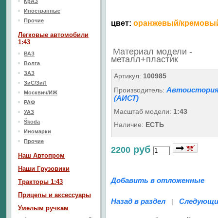
КрАЗ
Иностранные
Прочие
цвет:
оранжевый/кремовы
Легковые автомобили
1:43
Материал модели -
ВАЗ
металл+пластик
Волга
ЗАЗ
Артикул:
100985
ЗиС/ЗиЛ
Автоистори
Производитель:
Москвич/ИЖ
(АИСТ)
РАФ
Масштаб модели:
1:43
УАЗ
Škoda
Наличие:
ЕСТЬ
Иномарки
Прочие
руб
2200
Наш Aвтопром
Наши Грузовики
Добавить в отложенные
Тракторы 1:43
Прицепы и аксессуары
Назад в раздел
Следующи
|
Умелым ручкам