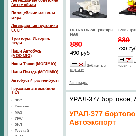
Легендарные советские
Автомобили
Полицейские машины
мира
Легендарные грузовики
СССР
DUTRA DR-50 Тракторы
Т-90С Тр
№68
830
Тракторы. История,
880
люди
730 ру
Наши Автобусы
490 руб
(MODIMIO)
Наши Танки (MODIMIO)
Добавить в
корзину
корзину
Наши Поезда (MODIMIO)
Автобусы/Троллейбусы
Все скидки
Грузовые автомобили
1:43
УРАЛ-377 бортовой, 
ЗИС
Камский
УРАЛ-377 бортово
МАЗ
УРАЛ
Автоэкспорт
ЗИЛ
Горький