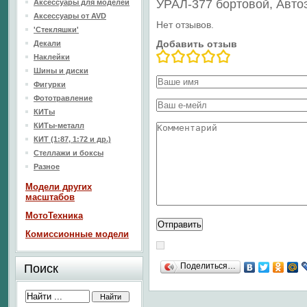
УРАЛ-377 бортовой, Авто
Аксессуары для моделей
Аксессуары от AVD
Нет отзывов.
'Стекляшки'
Добавить отзыв
Декали
Наклейки
Шины и диски
Фигурки
Фототравление
КИТы
КИТы-металл
КИТ (1:87, 1:72 и др.)
Стеллажи и боксы
Разное
Модели других
масштабов
МотоТехника
Комиссионные модели
Поделиться…
Поиск