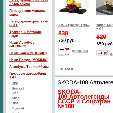
Легендарные советские
Автомобили
Полицейские машины
мира
Легендарные грузовики
СССР
Т-90С Тракторы №62
Колесный 
№65
830
Тракторы. История,
820
люди
730 руб
Наши Автобусы
650 руб
(MODIMIO)
Добавить в
Наши Танки (MODIMIO)
корзину
Д
Наши Поезда (MODIMIO)
Автобусы/Троллейбусы
Все скидки
Грузовые автомобили
1:43
SKODA-100 Автолег
ЗИС
Камский
SKODA-
МАЗ
100 Автолегенды
УРАЛ
СССР и Соцстран
ЗИЛ
№188
Горький