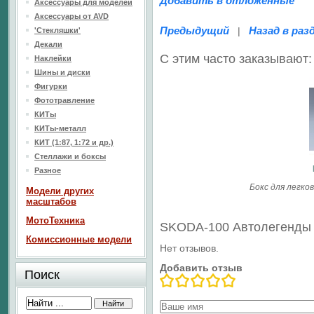
Добавить в отложенные
Аксессуары для моделей
Аксессуары от AVD
Предыдущий
Назад в раз
|
'Стекляшки'
Декали
С этим часто заказывают:
Наклейки
Шины и диски
Фигурки
Фототравление
КИТы
КИТы-металл
КИТ (1:87, 1:72 и др.)
Стеллажи и боксы
Разное
Бокс для легк
Модели других
масштабов
МотоТехника
SKODA-100 Автолегенды
Комиссионные модели
Нет отзывов.
Добавить отзыв
Поиск