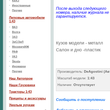
КрАЗ
Иностранные
После выхода следующего
Прочие
номера, наличие журнала не
гарантируется.
Легковые автомобили
1:43
ВАЗ
Волга
ЗАЗ
ЗиС/ЗиЛ
Кузов модели - металл
Москвич/ИЖ
Салон
и дно
-пластик
РАФ
УАЗ
Škoda
Иномарки
Производитель:
DeAgostini (А
Прочие
Масштаб модели:
1:43
Наш Aвтопром
Наличие:
Отсутствует
Наши Грузовики
Тракторы 1:43
Прицепы и аксессуары
Сообщить о поступлении
Умелым ручкам