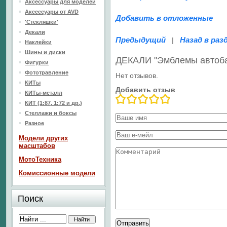
Аксессуары для моделей
Аксессуары от AVD
Добавить в отложенные
'Стекляшки'
Декали
Предыдущий
Назад в раз
|
Наклейки
Шины и диски
ДЕКАЛИ "Эмблемы автоба
Фигурки
Фототравление
Нет отзывов.
КИТы
Добавить отзыв
КИТы-металл
КИТ (1:87, 1:72 и др.)
Стеллажи и боксы
Разное
Модели других
масштабов
МотоТехника
Комиссионные модели
Поиск