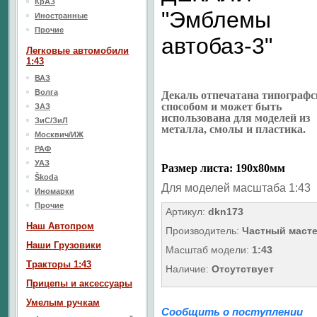
КрАЗ
"Эмблемы
Иностранные
Прочие
автобаз-3"
Легковые автомобили
1:43
ВАЗ
Волга
Декаль отпечатана типограф
способом и может быть
ЗАЗ
использована для моделей из
ЗиС/ЗиЛ
металла, смолы и пластика.
Москвич/ИЖ
РАФ
УАЗ
Размер листа: 190х80мм
Škoda
Для моделей масштаба 1:43
Иномарки
Прочие
Артикул:
dkn173
Наш Aвтопром
Производитель:
Частный маст
Наши Грузовики
Масштаб модели:
1:43
Тракторы 1:43
Наличие:
Отсутствует
Прицепы и аксессуары
Умелым ручкам
Сообщить о поступлении