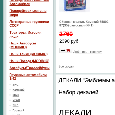
Легендарные советские
Автомобили
Полицейские машины
мира
Легендарные грузовики
Сборная модель Камский-65802-
СССР
87(S5) самосвал (КИТ)
2760
Тракторы. История,
люди
2390 руб
Наши Автобусы
(MODIMIO)
Добавить в корзину
Наши Танки (MODIMIO)
Наши Поезда (MODIMIO)
Все скидки
Автобусы/Троллейбусы
Грузовые автомобили
1:43
ДЕКАЛИ "Эмблемы ав
ЗИС
Камский
Набор декалей
МАЗ
УРАЛ
ЗИЛ
ДЕКАЛИ
Горький