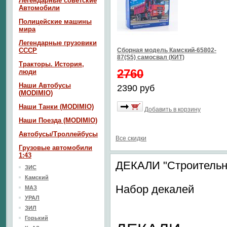
Легендарные советские
Автомобили
Полицейские машины
мира
Легендарные грузовики
СССР
Сборная модель Камский-65802-
87(S5) самосвал (КИТ)
Тракторы. История,
2760
люди
Наши Автобусы
2390 руб
(MODIMIO)
Наши Танки (MODIMIO)
Добавить в корзину
Наши Поезда (MODIMIO)
Автобусы/Троллейбусы
Все скидки
Грузовые автомобили
1:43
ДЕКАЛИ "Строительна
ЗИС
Камский
Набор декалей
МАЗ
УРАЛ
ЗИЛ
Горький