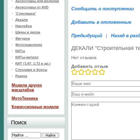
Аксессуары для моделей
Аксессуары от AVD
Сообщить о поступлении
'Стекляшки'
Декали
Добавить в отложенные
Наклейки
Шины и диски
Предыдущий
Назад в раз
|
Фигурки
Фототравление
ДЕКАЛИ "Строительная те
КИТы
Нет отзывов.
КИТы-металл
КИТ (1:87, 1:72 и др.)
Добавить отзыв
Стеллажи и боксы
Разное
Модели других
масштабов
МотоТехника
Комиссионные модели
Поиск