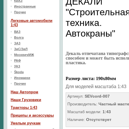
ДЕКАЛИ
КрАЗ
Иностранные
"Строительна
Прочие
техника.
Легковые автомобили
1:43
Автокраны"
ВАЗ
Волга
ЗАЗ
ЗиС/ЗиЛ
Декаль отпечатана типограф
Москвич/ИЖ
способом и может быть исполь
РАФ
пластика.
УАЗ
Škoda
Иномарки
Размер листа: 190х80мм
Прочие
Для моделей масштаба 1:43
Наш Aвтопром
Артикул:
SEVcord-007
Наши Грузовики
Производитель:
Частный маст
Тракторы 1:43
Масштаб модели:
1:43
Прицепы и аксессуары
Наличие:
Отсутствует
Умелым ручкам