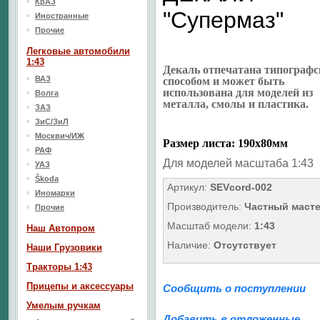
КрАЗ
"Супермаз"
Иностранные
Прочие
Легковые автомобили
1:43
Декаль отпечатана типограф
ВАЗ
способом и может быть
использована для моделей из
Волга
металла, смолы и пластика.
ЗАЗ
ЗиС/ЗиЛ
Москвич/ИЖ
Размер листа: 190х80мм
РАФ
Для моделей масштаба 1:43
УАЗ
Škoda
Артикул:
SEVcord-002
Иномарки
Производитель:
Частный маст
Прочие
Масштаб модели:
1:43
Наш Aвтопром
Наличие:
Отсутствует
Наши Грузовики
Тракторы 1:43
Прицепы и аксессуары
Сообщить о поступлении
Умелым ручкам
Добавить в отложенные