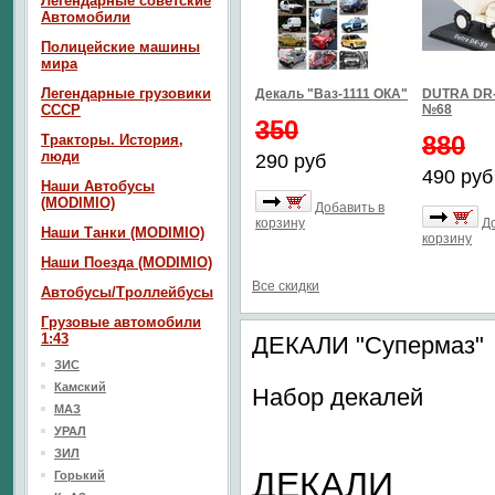
Легендарные советские
Автомобили
Полицейские машины
мира
Легендарные грузовики
Декаль "Ваз-1111 ОКА"
DUTRA DR-
СССР
№68
350
880
Тракторы. История,
люди
290 руб
490 руб
Наши Автобусы
(MODIMIO)
Добавить в
корзину
Д
Наши Танки (MODIMIO)
корзину
Наши Поезда (MODIMIO)
Все скидки
Автобусы/Троллейбусы
Грузовые автомобили
1:43
ДЕКАЛИ "Супермаз"
ЗИС
Камский
Набор декалей
МАЗ
УРАЛ
ЗИЛ
ДЕКАЛИ
Горький