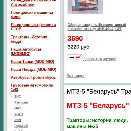
Легендарные советские
Автомобили
Полицейские машины
мира
Легендарные грузовики
Сборная модель Шнекороторный
СССР
снегоболотоход ЗИЛ-4904(КИТ)
3690
Тракторы. История,
люди
3220 руб
Наши Автобусы
(MODIMIO)
Добавить в корзину
Наши Танки (MODIMIO)
Наши Поезда (MODIMIO)
Все скидки
Автобусы/Троллейбусы
Грузовые автомобили
1:43
МТЗ-5 "Беларусь" Т
ЗИС
Камский
МТЗ-5 "Беларусь"
МАЗ
УРАЛ
Тракторы: история, люди,
ЗИЛ
Горький
машины №35