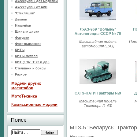
Аксессуары для моделей
Аксессуары от AVD
'Стекляшки'
Декали
Наклейки
ЛУАЗ-969 "Волынь"
П
Шины и диски
Автолегенды СССР № 70
Фигурки
Масштабная модель
Пов
Фототравление
автомобиля (1:43)
КИТы
КИТы-металл
КИТ (1:87, 1:72 и др.)
Стеллажи и боксы
Разное
Модели других
масштабов
СХТЗ-НАТИ Тракторы №9
Д
МотоТехника
Масштабная модель
М
Комиссионные модели
Трактора (1:43)
Поиск
МТЗ-5 "Беларусь" Тракт
Нет отзывов.