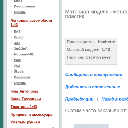
КрАЗ
Иностранные
Материал модели - метал
Прочие
пластик
Легковые автомобили
1:43
ВАЗ
Волга
Производитель:
Hachette
ЗАЗ
ЗиС/ЗиЛ
Масштаб модели:
1:43
Москвич/ИЖ
Наличие:
Отсутствует
РАФ
УАЗ
Škoda
Сообщить о поступлении
Иномарки
Прочие
Добавить в отложенные
Наш Aвтопром
Предыдущий
Назад в раз
Наши Грузовики
|
Тракторы 1:43
С этим часто заказывают:
Прицепы и аксессуары
Умелым ручкам