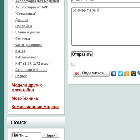
Аксессуары для моделей
Аксессуары от AVD
'Стекляшки'
Декали
Наклейки
Шины и диски
Фигурки
Фототравление
КИТы
КИТы-металл
КИТ (1:87, 1:72 и др.)
Стеллажи и боксы
Поделиться…
Разное
Модели других
масштабов
МотоТехника
Комиссионные модели
Поиск