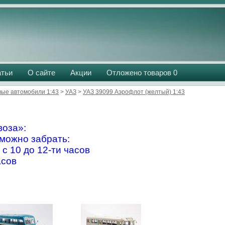
атьи
О сайте
Акции
Отложено товаров
0
вые автомобили 1:43
>
УАЗ
>
УАЗ 39099 Аэрофлот (желтый) 1:43
оза»:
можно забрать:
 с 10 до 12-ти часов
асов