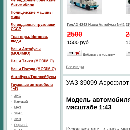
Легендарные советские
Автомобили
Полицейские машины
мира
Легендарные грузовики
ГолАЗ-4242 Наши Автобусы №41
ЗИ
СССР
2500
2
Тракторы. История,
люди
1500 руб
1
Наши Автобусы
(MODIMIO)
Добавить в корзину
Наши Танки (MODIMIO)
Все скидки
Наши Поезда (MODIMIO)
Автобусы/Троллейбусы
УАЗ 39099 Аэрофлот 
Грузовые автомобили
1:43
ЗИС
Модель автомобиля
Камский
масштабе 1:43
МАЗ
УРАЛ
ЗИЛ
Горький
Кузов модели
и дно
- мет