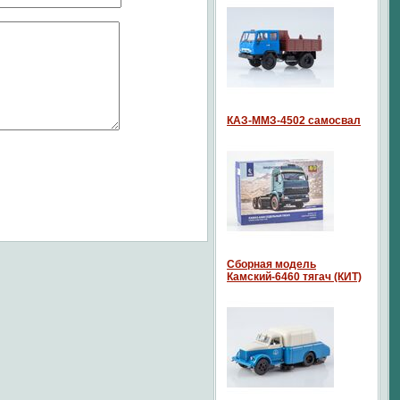
КАЗ-ММЗ-4502 самосвал
Сборная модель
Камский-6460 тягач (КИТ)