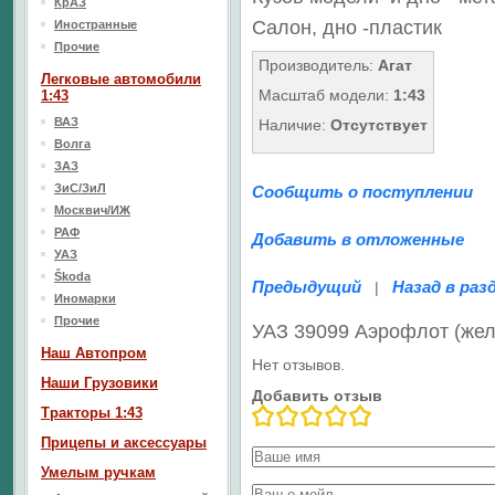
КрАЗ
Салон, дно
-пластик
Иностранные
Прочие
Производитель:
Агат
Легковые автомобили
Масштаб модели:
1:43
1:43
ВАЗ
Наличие:
Отсутствует
Волга
ЗАЗ
ЗиС/ЗиЛ
Сообщить о поступлении
Москвич/ИЖ
РАФ
Добавить в отложенные
УАЗ
Škoda
Предыдущий
Назад в раз
|
Иномарки
Прочие
УАЗ 39099 Аэрофлот (жел
Наш Aвтопром
Нет отзывов.
Наши Грузовики
Добавить отзыв
Тракторы 1:43
Прицепы и аксессуары
Умелым ручкам