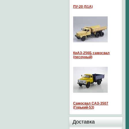
ПУ-20 (51А)
КрАЗ-256Б самосвал
(песочный)
Самосвал САЗ-3507
(Горький-53)
Доставка