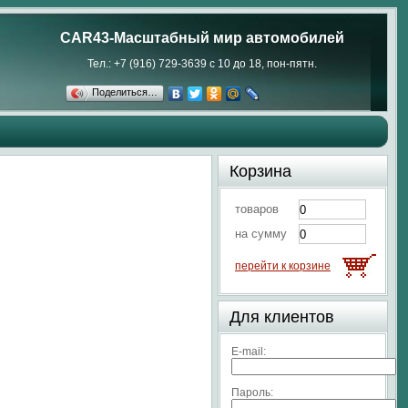
CAR43-Масштабный мир автомобилей
Тел.: +7 (916) 729-3639 с 10 до 18, пон-пятн.
Поделиться…
Корзина
товаров
на сумму
перейти к корзине
Для клиентов
E-mail:
Пароль: