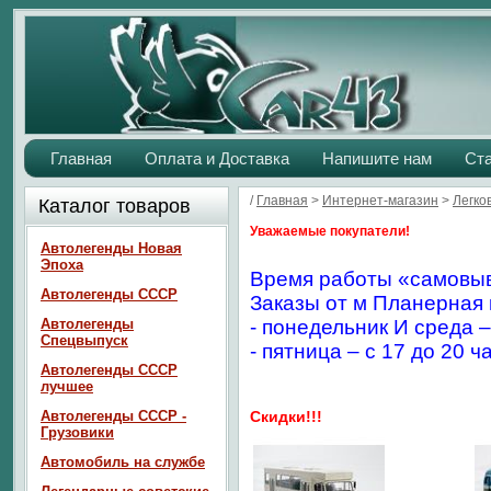
Главная
Оплата и Доставка
Напишите нам
Ст
/
Главная
>
Интернет-магазин
>
Легко
Каталог товаров
Уважаемые покупатели!
Автолегенды Новая
Эпоха
Время работы «самовыв
Автолегенды СССР
Заказы от м Планерная 
Автолегенды
- понедельник И среда –
Спецвыпуск
- пятница – с 17 до 20 ч
Автолегенды СССР
лучшее
Автолегенды СССР -
Скидки!!!
Грузовики
Автомобиль на службе