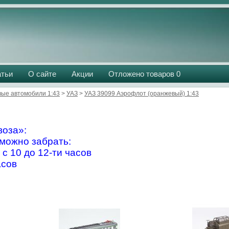
атьи
О сайте
Акции
Отложено товаров
0
вые автомобили 1:43
>
УАЗ
>
УАЗ 39099 Аэрофлот (оранжевый) 1:43
оза»:
можно забрать:
 с 10 до 12-ти часов
асов