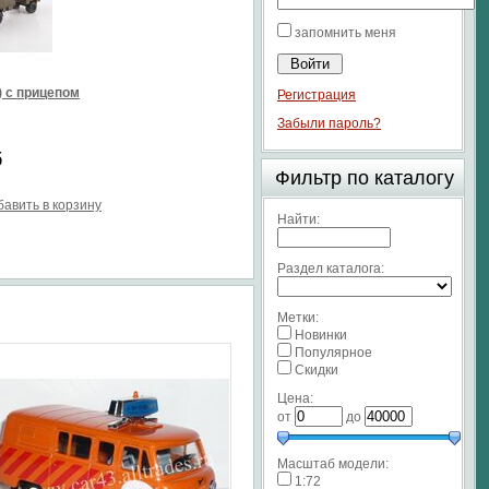
запомнить меня
) с прицепом
Регистрация
Забыли пароль?
б
Фильтр по каталогу
бавить в корзину
Найти:
Раздел каталога:
Метки:
Новинки
Популярное
Скидки
Цена:
от
до
Масштаб модели:
1:72