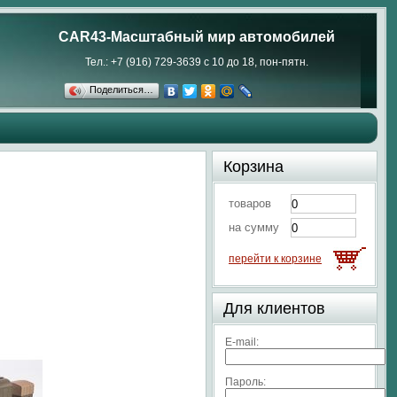
CAR43-Масштабный мир автомобилей
Тел.: +7 (916) 729-3639 с 10 до 18, пон-пятн.
Поделиться…
Корзина
товаров
на сумму
перейти к корзине
Для клиентов
E-mail:
Пароль: