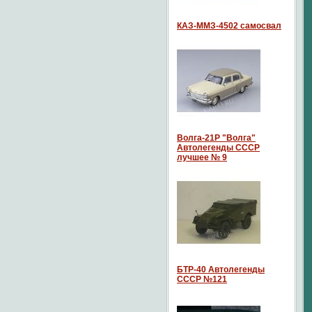
КАЗ-ММЗ-4502 самосвал
Волга-21P "Волга"
Автолегенды СССР
лучшее № 9
БТР-40 Автолегенды
СССР №121