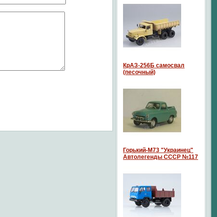
КрАЗ-256Б самосвал
(песочный)
Горький-М73 "Украинец"
Автолегенды СССР №117