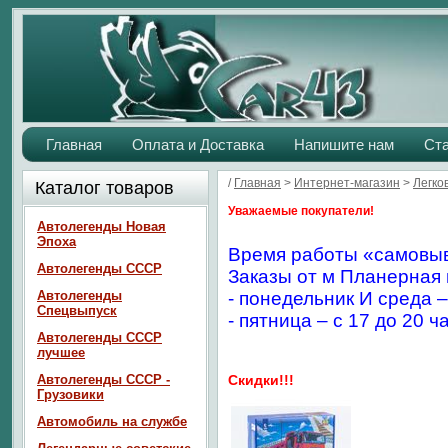
Главная
Оплата и Доставка
Напишите нам
Ст
/
Главная
>
Интернет-магазин
>
Легко
Каталог товаров
Уважаемые покупатели!
Автолегенды Новая
Эпоха
Время работы «самовыв
Автолегенды СССР
Заказы от м Планерная 
Автолегенды
- понедельник И среда –
Спецвыпуск
- пятница – с 17 до 20 ч
Автолегенды СССР
лучшее
Автолегенды СССР -
Скидки!!!
Грузовики
Автомобиль на службе