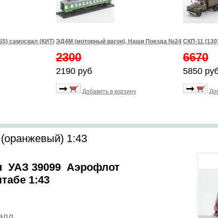
S5) самосвал (КИТ)
ЭД4М (моторный вагон), Наши Поезда №24
СКП-11 (130
2300
6670
2190 руб
5850 ру
Добавить в корзину
До
(оранжевый) 1:43
я УАЗ 39099 Аэрофлот
табе 1:43
алл