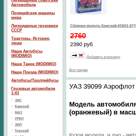
Легендарные советские
Автомобили
Полицейские машины
мира
Легендарные грузовики
Сборная модель Камский-65802-87(
СССР
2760
Тракторы. История,
люди
2390 руб
Наши Автобусы
(MODIMIO)
Добавить в корзину
Наши Танки (MODIMIO)
Все скидки
Наши Поезда (MODIMIO)
Автобусы/Троллейбусы
УАЗ 39099 Аэрофлот 
Грузовые автомобили
1:43
ЗИС
Модель автомобил
Камский
(оранжевый) в масш
МАЗ
УРАЛ
ЗИЛ
Горький
Кузов модели
и дно
- мет