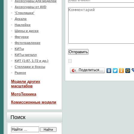
Аксессуары для моделей
Аксессуары от AVD
'Стекляшки'
Декали
Наклейки
Шины и диски
Фигурки
Фототравление
КИТы
КИТы-металл
КИТ (1:87, 1:72 и др.)
Стеллажи и боксы
Поделиться…
Разное
Модели других
масштабов
МотоТехника
Комиссионные модели
Поиск