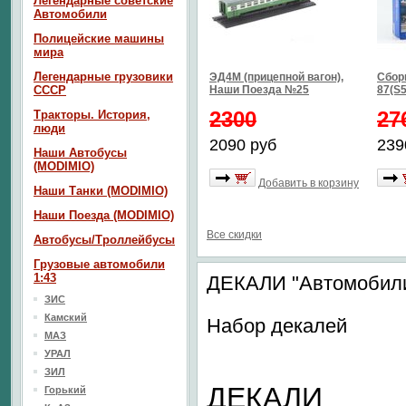
Легендарные советские
Автомобили
Полицейские машины
мира
Легендарные грузовики
ЭД4М (прицепной вагон),
Сбор
СССР
Наши Поезда №25
87(S5
2300
27
Тракторы. История,
люди
2090 руб
239
Наши Автобусы
(MODIMIO)
Добавить в корзину
Наши Танки (MODIMIO)
Наши Поезда (MODIMIO)
Все скидки
Автобусы/Троллейбусы
Грузовые автомобили
1:43
ДЕКАЛИ "Автомобил
ЗИС
Камский
Набор декалей
МАЗ
УРАЛ
ЗИЛ
ДЕКАЛИ
Горький