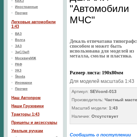
КрАЗ
"Автомобили
Иностранные
Прочие
МЧС"
Легковые автомобили
1:43
ВАЗ
Волга
Декаль отпечатана типограф
способом и может быть
ЗАЗ
использована для моделей из
ЗиС/ЗиЛ
металла, смолы и пластика.
Москвич/ИЖ
РАФ
УАЗ
Размер листа: 190х80мм
Škoda
Для моделей масштаба 1:43
Иномарки
Прочие
Артикул:
SEVcord-013
Наш Aвтопром
Производитель:
Частный маст
Наши Грузовики
Масштаб модели:
1:43
Тракторы 1:43
Наличие:
Отсутствует
Прицепы и аксессуары
Умелым ручкам
Сообщить о поступлении