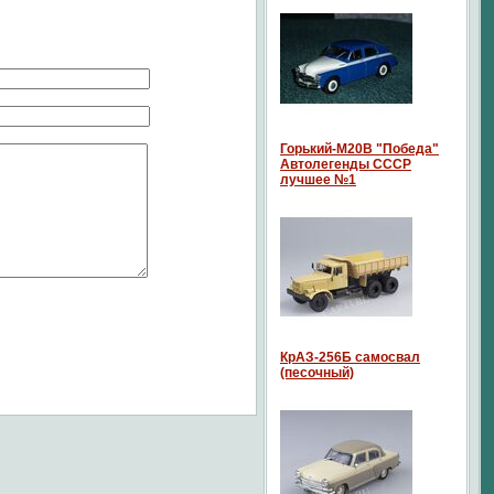
Горький-М20В "Победа"
Автолегенды СССР
лучшее №1
КрАЗ-256Б самосвал
(песочный)