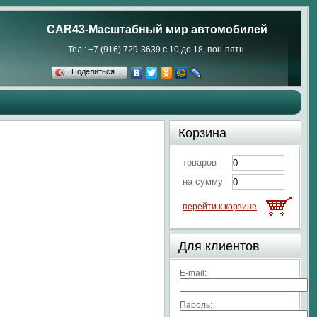
CAR43-Масштабный мир автомобилей
Тел.: +7 (916) 729-3639 с 10 до 18, пон-пятн.
Поделиться…
Корзина
товаров
на сумму
перейти к корзине
Для клиентов
E-mail:
Пароль: