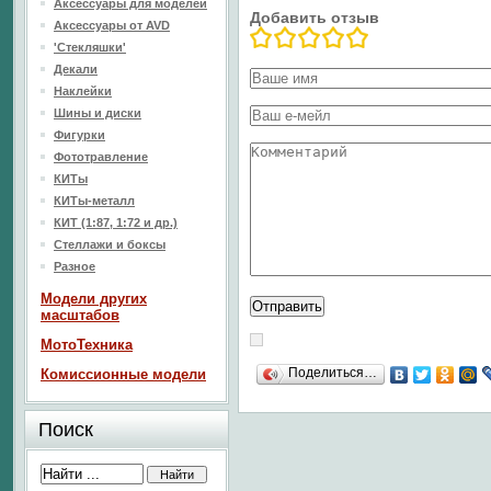
Аксессуары для моделей
Добавить отзыв
Аксессуары от AVD
'Стекляшки'
Декали
Наклейки
Шины и диски
Фигурки
Фототравление
КИТы
КИТы-металл
КИТ (1:87, 1:72 и др.)
Стеллажи и боксы
Разное
Модели других
масштабов
МотоТехника
Поделиться…
Комиссионные модели
Поиск