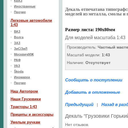
КрАЗ
Иностранные
Декаль отпечатана типографс
Прочие
моделей из металла, смолы и 
Легковые автомобили
1:43
Размер листа: 190х80мм
ВАЗ
Для моделей масштаба 1:43
Волга
ЗАЗ
Производитель:
Частный маст
ЗиС/ЗиЛ
Москвич/ИЖ
Масштаб модели:
1:43
РАФ
Наличие:
Отсутствует
УАЗ
Škoda
Иномарки
Сообщить о поступлении
Прочие
Наш Aвтопром
Добавить в отложенные
Наши Грузовики
Предыдущий
Назад в раз
|
Тракторы 1:43
Прицепы и аксессуары
Декаль "Грузовики Горьк
Умелым ручкам
Нет отзывов.