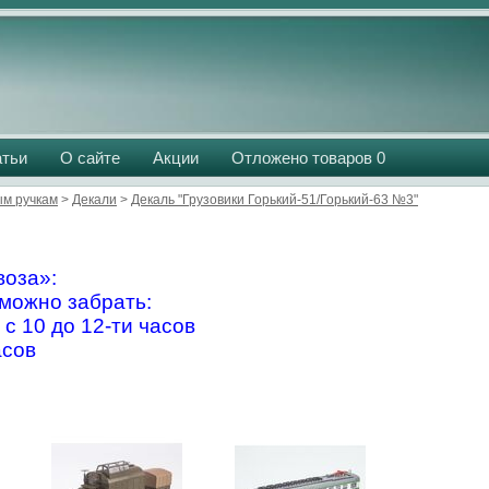
атьи
О сайте
Акции
Отложено товаров
0
м ручкам
>
Декали
>
Декаль "Грузовики Горький-51/Горький-63 №3"
оза»:
можно забрать:
 с 10 до 12-ти часов
асов