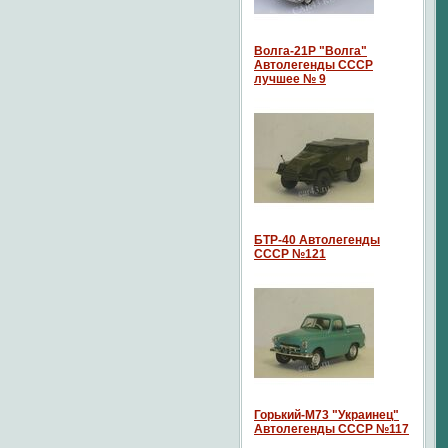
Волга-21P "Волга"
Автолегенды СССР
лучшее № 9
БТР-40 Автолегенды
СССР №121
Горький-М73 "Украинец"
Автолегенды СССР №117