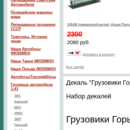
Легендарные советские
Автомобили
Полицейские машины
мира
Легендарные грузовики
ЭД4М (прицепной вагон), Наши Пое
СССР
2300
Тракторы. История,
люди
2090 руб
Наши Автобусы
(MODIMIO)
Добавить в корзину
Наши Танки (MODIMIO)
Все скидки
Наши Поезда (MODIMIO)
Автобусы/Троллейбусы
Декаль "Грузовики Го
Грузовые автомобили
1:43
Набор декалей
ЗИС
Камский
МАЗ
УРАЛ
Грузовики Гор
ЗИЛ
Горький