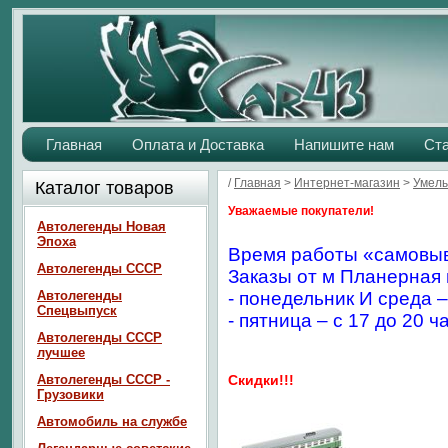
Главная
Оплата и Доставка
Напишите нам
Ст
/
Главная
>
Интернет-магазин
>
Умелы
Каталог товаров
Уважаемые покупатели!
Автолегенды Новая
Эпоха
Время работы «самовыв
Автолегенды СССР
Заказы от м Планерная 
Автолегенды
- понедельник И среда –
Спецвыпуск
- пятница – с 17 до 20 ч
Автолегенды СССР
лучшее
Автолегенды СССР -
Скидки!!!
Грузовики
Автомобиль на службе