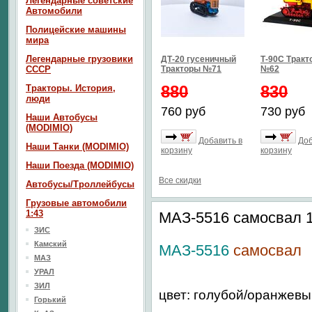
Легендарные советские
Автомобили
Полицейские машины
мира
Легендарные грузовики
ДТ-20 гусеничный
Т-90С Тракт
СССР
Тракторы №71
№62
880
830
Тракторы. История,
люди
760 руб
730 руб
Наши Автобусы
(MODIMIO)
Добавить в
Доб
Наши Танки (MODIMIO)
корзину
корзину
Наши Поезда (MODIMIO)
Все скидки
Автобусы/Троллейбусы
Грузовые автомобили
1:43
МАЗ-5516 самосвал 1
ЗИС
Камский
МАЗ-5516
самосвал
МАЗ
УРАЛ
ЗИЛ
цвет: голубой/оранжевы
Горький