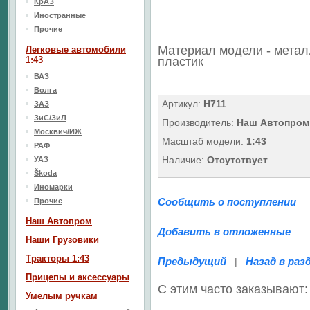
КрАЗ
Иностранные
Прочие
Материал модели - метал
Легковые автомобили
1:43
пластик
ВАЗ
Волга
Артикул:
H711
ЗАЗ
ЗиС/ЗиЛ
Производитель:
Наш Автопром
Москвич/ИЖ
Масштаб модели:
1:43
РАФ
Наличие:
Отсутствует
УАЗ
Škoda
Иномарки
Сообщить о поступлении
Прочие
Наш Aвтопром
Добавить в отложенные
Наши Грузовики
Тракторы 1:43
Предыдущий
Назад в раз
|
Прицепы и аксессуары
С этим часто заказывают:
Умелым ручкам