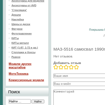
Аксессуары для моделей
Аксессуары от AVD
'Стекляшки'
Декали
Наклейки
Шины и диски
Фигурки
Покрышка 
Фототравление
КИТы
КИТы-металл
КИТ (1:87, 1:72 и др.)
МАЗ-5516 самосвал 1990г
Стеллажи и боксы
Нет отзывов.
Разное
Добавить отзыв
Модели других
масштабов
МотоТехника
Комиссионные модели
Поиск