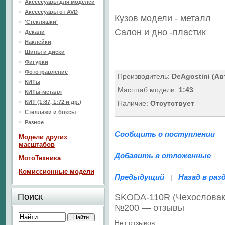
Аксессуары для моделей
Аксессуары от AVD
Кузов модели - металл
'Стекляшки'
Салон
и дно
-пластик
Декали
Наклейки
Шины и диски
Фигурки
Фототравление
Производитель:
DeAgostini (А
КИТы
Масштаб модели:
1:43
КИТы-металл
КИТ (1:87, 1:72 и др.)
Наличие:
Отсутствует
Стеллажи и боксы
Разное
Сообщить о поступлении
Модели других
масштабов
Добавить в отложенные
МотоТехника
Комиссионные модели
Предыдущий
Назад в раз
|
Поиск
SKODA-110R (Чехословак
№200 — отзывы
Нет отзывов.