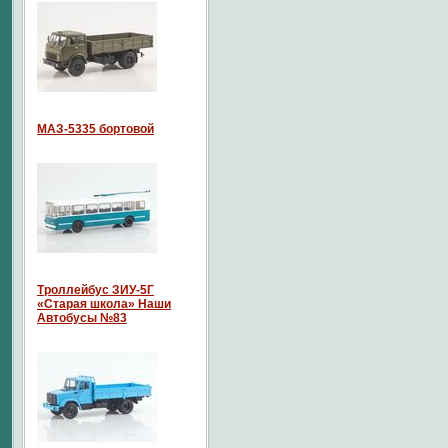
МАЗ-5335 бортовой
Троллейбус ЗИУ-5Г
«Старая школа» Наши
Автобусы №83