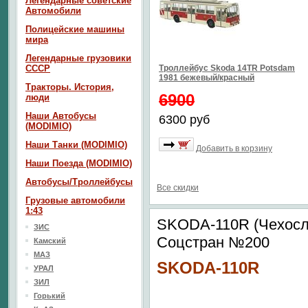
Легендарные советские
Автомобили
Полицейские машины
мира
Легендарные грузовики
СССР
Троллейбус Skoda 14TR Potsdam
1981 бежевый/красный
Тракторы. История,
6900
люди
Наши Автобусы
6300 руб
(MODIMIO)
Наши Танки (MODIMIO)
Добавить в корзину
Наши Поезда (MODIMIO)
Автобусы/Троллейбусы
Все скидки
Грузовые автомобили
1:43
SKODA-110R (Чехосл
ЗИС
Соцстран №200
Камский
МАЗ
SKODA-110R
УРАЛ
ЗИЛ
Горький