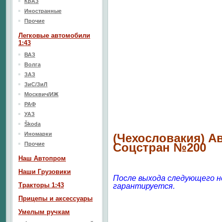
КрАЗ
Иностранные
Прочие
Легковые автомобили
1:43
ВАЗ
Волга
ЗАЗ
ЗиС/ЗиЛ
Москвич/ИЖ
РАФ
УАЗ
Škoda
Иномарки
(Чехословакия) А
Прочие
Соцстран №200
Наш Aвтопром
Наши Грузовики
После выхода следующего н
Тракторы 1:43
гарантируется.
Прицепы и аксессуары
Умелым ручкам