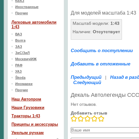
КрАЗ
Иностранные
Для моделей масштаба 1:43
Прочие
Легковые автомобили
Масштаб модели:
1:43
1:43
Наличие:
Отсутствует
ВАЗ
Волга
ЗАЗ
Сообщить о поступлении
ЗиС/ЗиЛ
Москвич/ИЖ
Добавить в отложенные
РАФ
УАЗ
Предыдущий
Назад в раз
|
Škoda
Следующий
Иномарки
Прочие
Декаль Автолегенды ССС
Наш Aвтопром
Нет отзывов.
Наши Грузовики
Добавить отзыв
Тракторы 1:43
Прицепы и аксессуары
Умелым ручкам