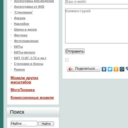
Аксессуары для моделей
Аксессуары от AVD
'Стекляшки'
Декали
Наклейки
Шины и диски
Фигурки
Фототравление
КИТы
КИТы-металл
КИТ (1:87, 1:72 и др.)
Стеллажи и боксы
Поделиться…
Разное
Модели других
масштабов
МотоТехника
Комиссионные модели
Поиск