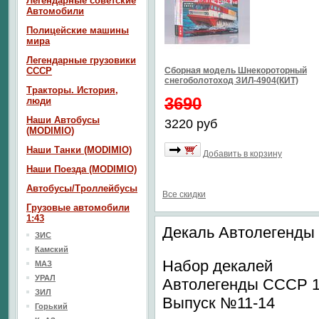
Легендарные советские
Автомобили
Полицейские машины
мира
Легендарные грузовики
СССР
Сборная модель Шнекороторный
снегоболотоход ЗИЛ-4904(КИТ)
Тракторы. История,
3690
люди
Наши Автобусы
3220 руб
(MODIMIO)
Наши Танки (MODIMIO)
Добавить в корзину
Наши Поезда (MODIMIO)
Автобусы/Троллейбусы
Все скидки
Грузовые автомобили
1:43
Декаль Автолегенды
ЗИС
Камский
Набор декалей
МАЗ
УРАЛ
Автолегенды СССР 1
ЗИЛ
Выпуск №11-14
Горький