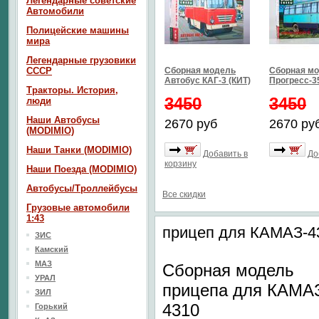
Легендарные советские
Автомобили
Полицейские машины
мира
Легендарные грузовики
СССР
Сборная модель
Сборная мо
Автобус КАГ-3 (КИТ)
Прогресс-35
Тракторы. История,
3450
3450
люди
Наши Автобусы
2670 руб
2670 ру
(MODIMIO)
Наши Танки (MODIMIO)
Добавить в
До
корзину
Наши Поезда (MODIMIO)
Автобусы/Троллейбусы
Все скидки
Грузовые автомобили
1:43
прицеп для КАМАЗ-43
ЗИС
Камский
МАЗ
Сборная модель
УРАЛ
прицепа для КАМА
ЗИЛ
4310
Горький