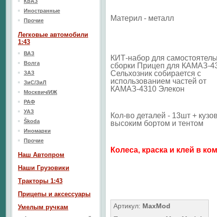
КрАЗ
Иностранные
Материл - металл
Прочие
Легковые автомобили
1:43
ВАЗ
КИТ-набор для самостоятель
Волга
сборки Прицеп для КАМАЗ-4
Сельхозник собирается с
ЗАЗ
использованием частей от
ЗиС/ЗиЛ
КАМАЗ-4310 Элекон
Москвич/ИЖ
РАФ
УАЗ
Кол-во деталей - 13шт + кузов
Škoda
высоким бортом и тентом
Иномарки
Прочие
Колеса, краска и клей в ко
Наш Aвтопром
Наши Грузовики
Тракторы 1:43
Прицепы и аксессуары
Артикул:
MaxMod
Умелым ручкам