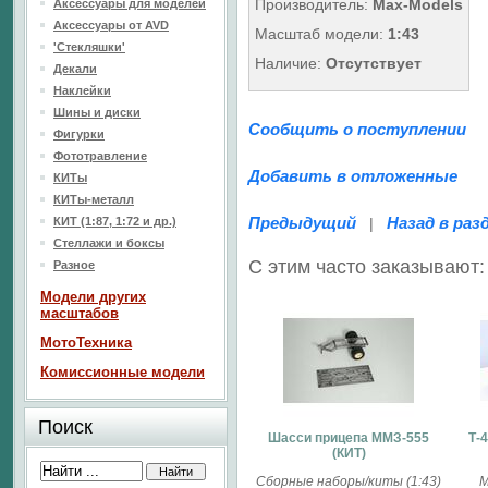
Производитель:
Max-Models
Аксессуары для моделей
Аксессуары от AVD
Масштаб модели:
1:43
'Стекляшки'
Наличие:
Отсутствует
Декали
Наклейки
Шины и диски
Сообщить о поступлении
Фигурки
Фототравление
Добавить в отложенные
КИТы
КИТы-металл
Предыдущий
Назад в раз
КИТ (1:87, 1:72 и др.)
|
Стеллажи и боксы
С этим часто заказывают:
Разное
Модели других
масштабов
МотоТехника
Комиссионные модели
Поиск
Шасси прицепа ММЗ-555
Т-
(КИТ)
Сборные наборы/киты (1:43)
М