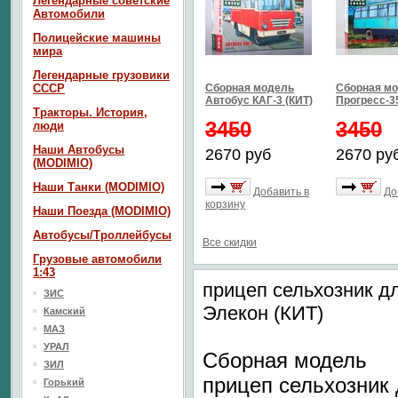
Легендарные советские
Автомобили
Полицейские машины
мира
Легендарные грузовики
СССР
Сборная модель
Сборная мо
Автобус КАГ-3 (КИТ)
Прогресс-35
Тракторы. История,
3450
3450
люди
Наши Автобусы
2670 руб
2670 ру
(MODIMIO)
Наши Танки (MODIMIO)
Добавить в
До
корзину
Наши Поезда (MODIMIO)
Автобусы/Троллейбусы
Все скидки
Грузовые автомобили
1:43
прицеп сельхозник д
ЗИС
Элекон (КИТ)
Камский
МАЗ
УРАЛ
Сборная модель
ЗИЛ
прицеп сельхозник
Горький