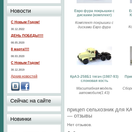
Новости
Евро фура покрышки с
Е
дисками (комплект)
K
С Новым Годом!
Комплект покрышки с
К
дисками Евро фура
30.12.2022
ДЕНЬ ПОБЕДЫ!!!!
08.05.2020
8 марта!!!!
08.03.2020
С Новым Годом!
30.12.2019
Архив новостей
КрАЗ-258Б1 тягач (1987-93)
При
слоновая кость
Масштабная модель
Сбор
автомобиля(1:43)
Сейчас на сайте
прицеп сельхозник для К
— отзывы
Новинки
Нет отзывов.