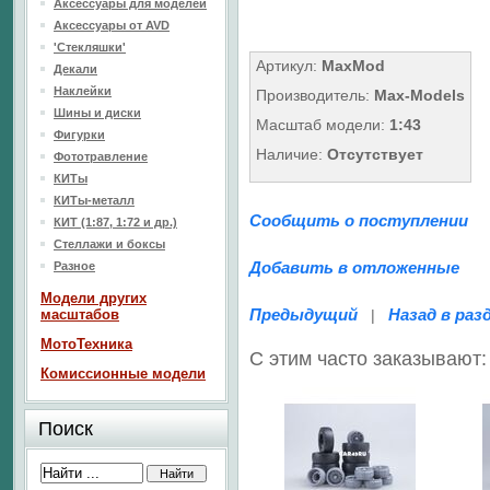
Аксессуары для моделей
Аксессуары от AVD
'Стекляшки'
Артикул:
MaxMod
Декали
Наклейки
Производитель:
Max-Models
Шины и диски
Масштаб модели:
1:43
Фигурки
Наличие:
Отсутствует
Фототравление
КИТы
КИТы-металл
Сообщить о поступлении
КИТ (1:87, 1:72 и др.)
Стеллажи и боксы
Добавить в отложенные
Разное
Модели других
Предыдущий
Назад в раз
масштабов
|
МотоТехника
С этим часто заказывают:
Комиссионные модели
Поиск