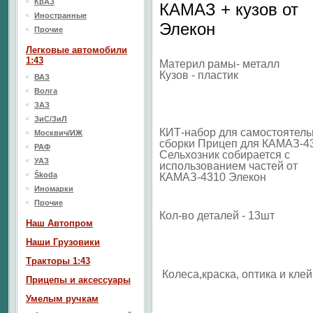
КрАЗ
КАМАЗ + кузов от
Иностранные
Элекон
Прочие
Легковые автомобили
1:43
Материл рамы- металл
Кузов - пластик
ВАЗ
Волга
ЗАЗ
ЗиС/ЗиЛ
КИТ-набор для самостоятель
Москвич/ИЖ
сборки Прицеп для КАМАЗ-4
РАФ
Сельхозник собирается с
УАЗ
использованием частей от
Škoda
КАМАЗ-4310 Элекон
Иномарки
Прочие
Кол-во деталей - 13шт
Наш Aвтопром
Наши Грузовики
Тракторы 1:43
Колеса,краска, оптика и клей
Прицепы и аксессуары
Умелым ручкам