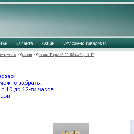
атьи
О сайте
Акции
Отложено товаров
0
м ручкам
>
Декали
>
Декаль "Горький-52-53 набор №1"
оза»:
можно забрать:
 с 10 до 12-ти часов
асов