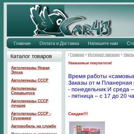
Главная
Оплата и Доставка
Напишите нам
Ст
/
Главная
>
Интернет-магазин
>
Умелы
Каталог товаров
Уважаемые покупатели!
Автолегенды Новая
Эпоха
Время работы «самовыв
Автолегенды СССР
Заказы от м Планерная 
Автолегенды
- понедельник И среда –
Спецвыпуск
- пятница – с 17 до 20 ч
Автолегенды СССР
лучшее
Автолегенды СССР -
Скидки!!!
Грузовики
Автомобиль на службе