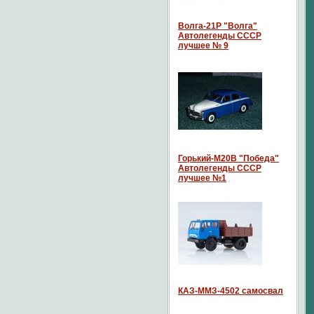
Волга-21P "Волга"
Автолегенды СССР
лучшее № 9
Горький-М20В "Победа"
Автолегенды СССР
лучшее №1
КАЗ-ММЗ-4502 самосвал