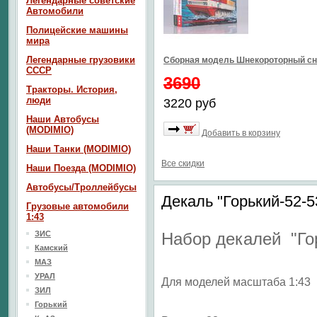
Легендарные советские
Автомобили
Полицейские машины
мира
Легендарные грузовики
Сборная модель Шнекороторный сн
СССР
3690
Тракторы. История,
люди
3220 руб
Наши Автобусы
(MODIMIO)
Добавить в корзину
Наши Танки (MODIMIO)
Все скидки
Наши Поезда (MODIMIO)
Автобусы/Троллейбусы
Декаль "Горький-52-
Грузовые автомобили
1:43
ЗИС
Набор декалей "
Го
Камский
МАЗ
УРАЛ
Для моделей масштаба 1:43
ЗИЛ
Горький