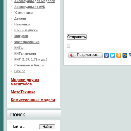
Аксессуары для моделей
Аксессуары от AVD
'Стекляшки'
Декали
Наклейки
Шины и диски
Фигурки
Фототравление
КИТы
КИТы-металл
Поделиться…
КИТ (1:87, 1:72 и др.)
Стеллажи и боксы
Разное
Модели других
масштабов
МотоТехника
Комиссионные модели
Поиск