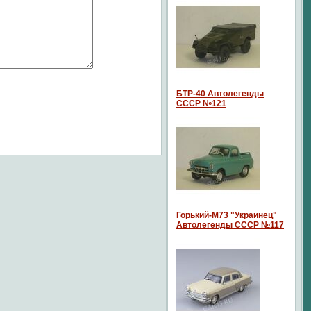
БТР-40 Автолегенды
СССР №121
Горький-М73 "Украинец"
Автолегенды СССР №117