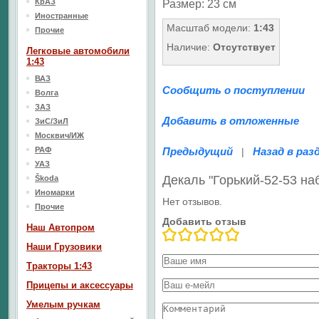
КрАЗ
Размер: 23 см
Иностранные
Масштаб модели:
1:43
Прочие
Наличие:
Отсутствует
Легковые автомобили
1:43
ВАЗ
Сообщить о поступлении
Волга
ЗАЗ
Добавить в отложенные
ЗиС/ЗиЛ
Москвич/ИЖ
РАФ
Предыдущий
Назад в раз
|
УАЗ
Декаль "Горький-52-53 н
Škoda
Иномарки
Нет отзывов.
Прочие
Добавить отзыв
Наш Aвтопром
Наши Грузовики
Тракторы 1:43
Прицепы и аксессуары
Умелым ручкам