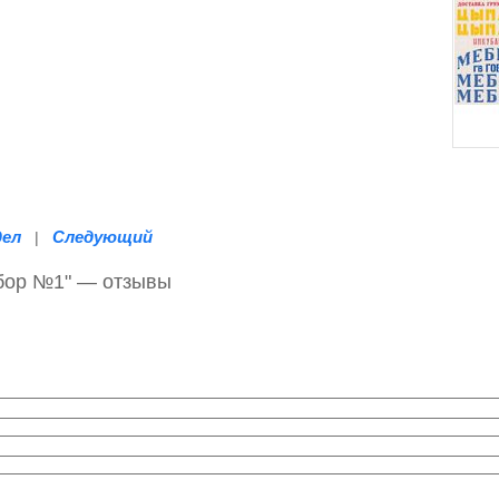
дел
Следующий
|
абор №1" — отзывы