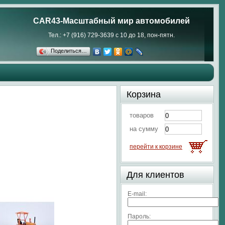
CAR43-Масштабный мир автомобилей
Тел.: +7 (916) 729-3639 с 10 до 18, пон-пятн.
Поделиться…
Корзина
товаров
на сумму
перейти к корзине
Для клиентов
E-mail:
Пароль: